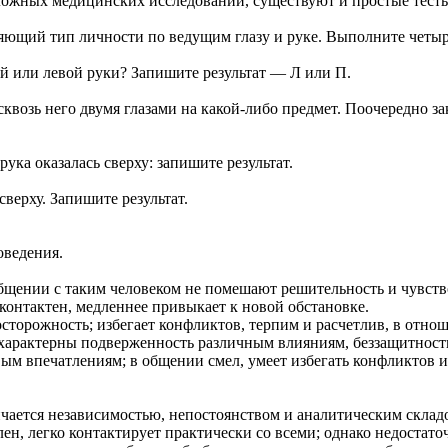
ложных медицинских исследований, существуют и простые тест
ляющий тип личности по ведущим глазу и руке. Выполните четы
ой или левой руки? Запишите результат — Л или П.
сквозь него двумя глазами на какой-либо предмет. Поочередно за
рука оказалась сверху: запишите результат.
верху. Запишите результат.
оведения.
бщении с таким человеком не помешают решительность и чувств
контактен, медленнее привыкает к новой обстановке.
осторожность; избегает конфликтов, терпим и расчетлив, в отн
характерны подверженность различным влияниям, беззащитность,
вым впечатлениям; в общении смел, умеет избегать конфликтов 
ичается независимостью, непостоянством и аналитическим склад
н, легко контактирует практически со всеми; однако недостат