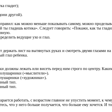
ка гладит);
дони другой).
правил: как можно меньше показывать самому, можно проделыва
й ты гладишь котика». Следует говорить: «Покажи, как ты глади
ивную.
еделить ведущие ухо и глаз.
т держать лист на вытянутых руках и смотреть двумя глазами на
й глаз ребенка.
ки должны лежать или висеть перед ним строго по центру. Каким
олушарники («мыслители»).
лушарники («художники»).
нный тип.
нный тип.
тарается работать, с возрастом главное не упустить момент, к 
есь, что у него больше получается, что больше ему хочется. И то