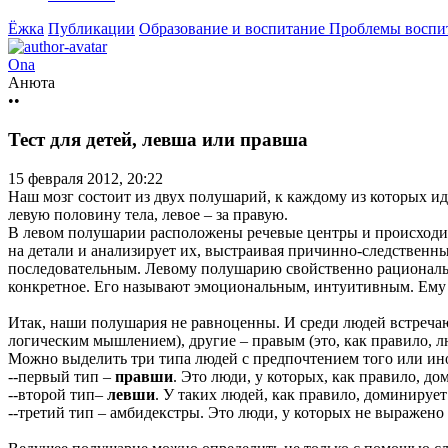
Ёжка
Публикации
Образование и воспитание
Проблемы воспит
Ona
Анюта
••
Тест для детей, левша или правша
15 февраля 2012, 20:22
Наш мозг состоит из двух полушарий, к каждому из которых ид
левую половину тела, левое – за правую.
В левом полушарии расположены речевые центры и происходит
на детали и анализирует их, выстраивая причинно-следственн
последовательным. Левому полушарию свойственно рациональн
конкретное. Его называют эмоциональным, интуитивным. Ему
Итак, наши полушария не равноценны. И среди людей встречаю
логическим мышлением), другие – правым (это, как правило, 
Можно выделить три типа людей с предпочтением того или ин
--первый тип –
правши
. Это люди, у которых, как правило, д
--второй тип–
левши
. У таких людей, как правило, доминируе
--третий тип – амбидекстры. Это люди, у которых не выражено