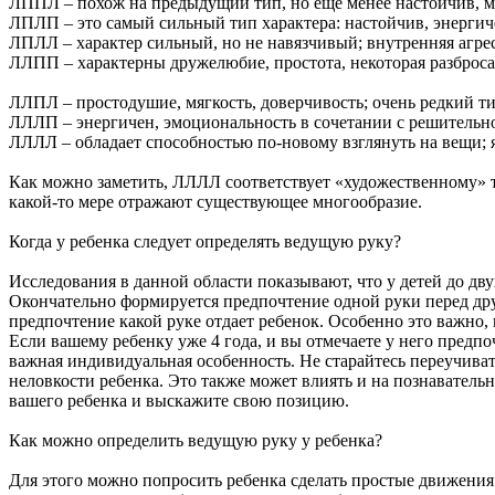
ЛППЛ – похож на предыдущий тип, но еще менее настойчив, мя
ЛПЛП – это самый сильный тип характера: настойчив, энергиче
ЛПЛЛ – характер сильный, но не навязчивый; внутренняя агре
ЛЛПП – характерны дружелюбие, простота, некоторая разброса
ЛЛПЛ – простодушие, мягкость, доверчивость; очень редкий ти
ЛЛЛП – энергичен, эмоциональность в сочетании с решительн
ЛЛЛЛ – обладает способностью по-новому взглянуть на вещи; 
Как можно заметить, ЛЛЛЛ соответствует «художественному» т
какой-то мере отражают существующее многообразие.
Когда у ребенка следует определять ведущую руку?
Исследования в данной области показывают, что у детей до дву
Окончательно формируется предпочтение одной руки перед друг
предпочтение какой руке отдает ребенок. Особенно это важно,
Если вашему ребенку уже 4 года, и вы отмечаете у него предпоч
важная индивидуальная особенность. Не старайтесь переучива
неловкости ребенка. Это также может влиять и на познаватель
вашего ребенка и выскажите свою позицию.
Как можно определить ведущую руку у ребенка?
Для этого можно попросить ребенка сделать простые движения