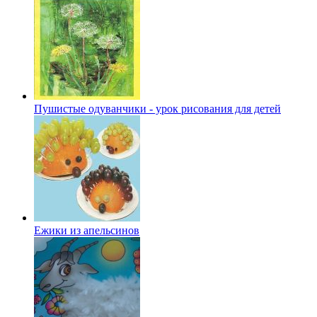
Пушистые одуванчики - урок рисования для детей
Ежики из апельсинов