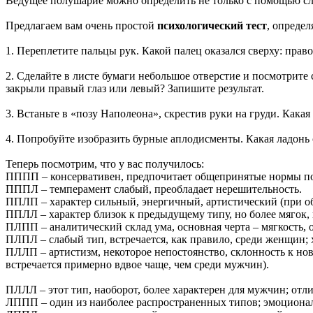
Ведущее полушарие можно определить не только с помощью с
Предлагаем вам очень простой
психологический тест
, опреде
1. Переплетите пальцы рук. Какой палец оказался сверху: прав
2. Сделайте в листе бумаги небольшое отверстие и посмотрите 
закрыли правый глаз или левый? Запишите результат.
3. Встаньте в «позу Наполеона», скрестив руки на груди. Какая 
4. Попробуйте изобразить бурные аплодисменты. Какая ладонь с
Теперь посмотрим, что у вас получилось:
ПППП – консервативен, предпочитает общепринятые нормы п
ПППЛ – темперамент слабый, преобладает нерешительность.
ППЛП – характер сильный, энергичный, артистический (при о
ППЛЛ – характер близок к предыдущему типу, но более мягок, 
ПЛПП – аналитический склад ума, основная черта – мягкость, 
ПЛПЛ – слабый тип, встречается, как правило, среди женщин; 
ПЛЛП – артистизм, некоторое непостоянство, склонность к но
встречается примерно вдвое чаще, чем среди мужчин).
ПЛЛЛ – этот тип, наоборот, более характерен для мужчин; отл
ЛППП – один из наиболее распространенных типов; эмоционале