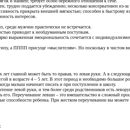
гок и наивен; требует особо бережного отношения к себе.
н, трудно поддается убеждению; несколько консервативен из-за 
ссивность прикрыта внешней мягкостью; способен к быстрому в
нность интересов.
п, среди мужчин практически не встречается.
остью приводит к необдуманным поступкам.
ярко выраженная эмоциональность сочетается с индивидуализмо
ипу, а ПППП присуще «мыслителям». Но поскольку в чистом виде
х лет главной может быть то правая, то левая руки. А в следую
ой в возрасте 4 – 5 лет. В этот период и необходимо большое р
 когда малыш начинает писать и при поступлении в школу.
тение левой руки, и тем более среди родственников есть леворуки
ть его. Переучивание левши – это вмешательство в сложный про
ные способности ребенка. При жестком переучивании вы можете 
: