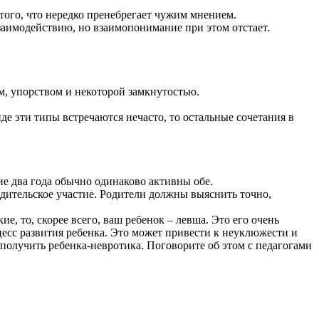
того, что нередко пренебрегает чужим мнением.
заимодействию, но взаимопонимание при этом отстает.
м, упорством и некоторой замкнутостью.
 эти типы встречаются нечасто, то остальные сочетания в
щие два года обычно одинаково активны обе.
одительское участие. Родители должны выяснить точно,
е, то, скорее всего, ваш ребенок – левша. Это его очень
цесс развития ребенка. Это может привести к неуклюжести и
получить ребенка-невротика. Поговорите об этом с педагогами