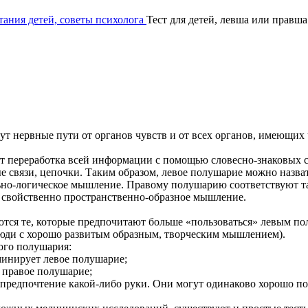
ания детей, советы психолога
Тест для детей, левша или правша
ут нервные пути от органов чувств и от всех органов, имеющих 
 переработка всей информации с помощью словесно-знаковых си
ые связи, цепочки. Таким образом, левое полушарие можно назв
о-логическое мышление. Правому полушарию соответствуют таки
 свойственно пространственно-образное мышление.
тся те, которые предпочитают больше «пользоваться» левым пол
люди с хорошо развитым образным, творческим мышлением).
ого полушария:
оминирует левое полушарие;
т правое полушарие;
 предпочтение какой-либо руки. Они могут одинаково хорошо пол