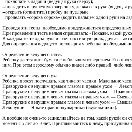
--похлопать в ладоши (ведущая рука сверху);
--погладить игрушечную зверюшку, держа ее в руке (ведущая ру
--открыть (отвинтить) пробку на пузырьке;
--проделать «сорока-сорока» (водить пальцем одной руки на ла
Проводя эти тесты, необходимо придерживаться определенных 
При проведении теста нельзя спрашивать: «Покажи, какой руко
В каждом тесте одна рука играет пассивную роль, другая – акт
Для определения ведущего полушария у ребенка необходимо опр
Определение ведущего глаза.
Ребенку дается лист бумаги с небольшим отверстием. Его прося
ним. При этом взрослому обычно виден либо правый, либо левы
Определение ведущего уха.
Ребенка просят послушать, как тикают часики. Маленькие часи
Праворукие с ведущим правым глазом и правым ухом — Левоп
Праворукие с ведущим левым глазом и левым ухом — Правопо
Праворукие с ведущим левым глазом и правым ухом — Смеша
Праворукие с ведущим правым глазом и левым ухом — Смеша
Леворукие — Яркие правополушарники («художники»).
А вообще не очень-то зацикливайтесь на том, какой рукой он с
момент с 5 лет до 10лет. Приглядывайтесь к нему, прислушивайт