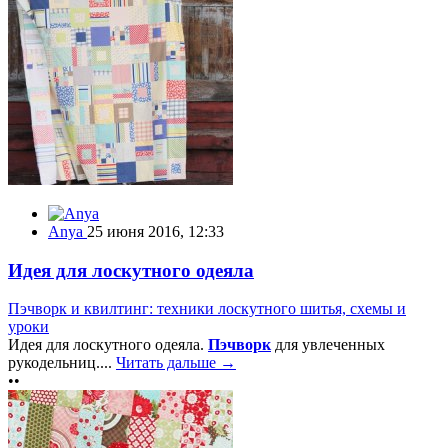
Anya
25 июня 2016, 12:33
Идея для лоскутного одеяла
Пэчворк и квилтинг: техники лоскутного шитья, схемы и
уроки
Идея для лоскутного одеяла.
Пэчворк
для увлеченных
рукодельниц....
Читать дальше →
••