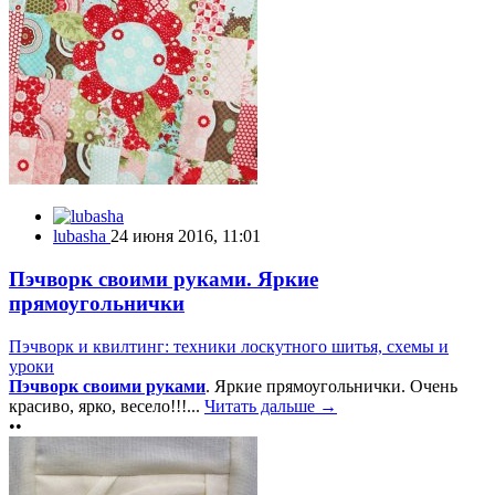
lubasha
24 июня 2016, 11:01
Пэчворк своими руками. Яркие
прямоугольнички
Пэчворк и квилтинг: техники лоскутного шитья, схемы и
уроки
Пэчворк своими руками
. Яркие прямоугольнички. Очень
красиво, ярко, весело!!!...
Читать дальше →
••