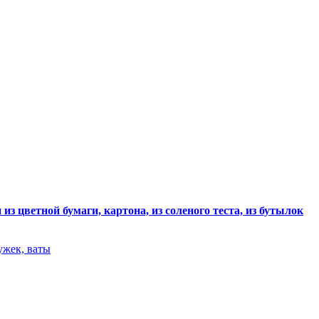
из цветной бумаги, картона, из соленого теста, из бутылок
ужек, ваты