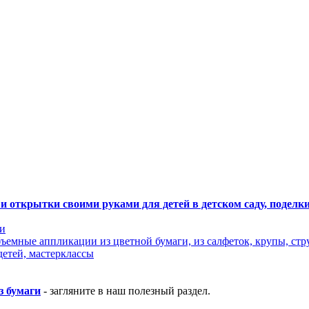
и открытки своими руками для детей в детском саду, поделки 
ги
ъемные аппликации из цветной бумаги, из салфеток, крупы, стр
етей, мастерклассы
з бумаги
- загляните в наш полезный раздел.