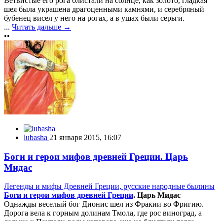
Ветвистые его рога блистали на солнце, как золото, гладкая
шея была украшена драгоценными камнями, и серебряный
бубенец висел у него на рогах, а в ушах были серьги.
...
Читать дальше →
••
lubasha
21 января 2015, 16:07
Боги и герои мифов древней Греции. Царь
Мидас
Легенды и мифы Древней Греции, русские народные былины
Боги и герои мифов древней Греции
. Царь Мидас
Однажды веселый бог Дионис шел из Фракии во Фригию.
Дорога вела к горным долинам Тмола, где рос виноград, а