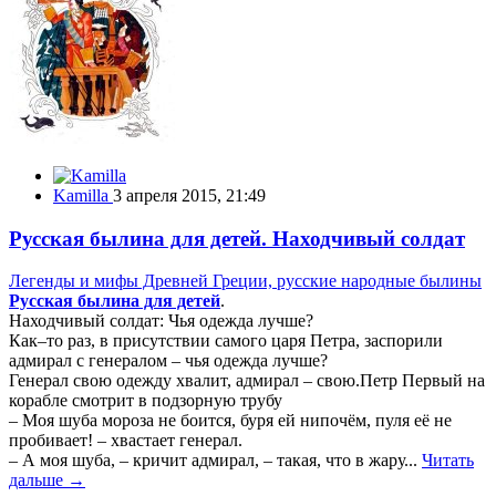
Kamilla
3 апреля 2015, 21:49
Русская былина для детей. Находчивый солдат
Легенды и мифы Древней Греции, русские народные былины
Русская былина для детей
.
Находчивый солдат: Чья одежда лучше?
Как–то раз, в присутствии самого царя Петра, заспорили
адмирал с генералом – чья одежда лучше?
Генерал свою одежду хвалит, адмирал – свою.Петр Первый на
корабле смотрит в подзорную трубу
– Моя шуба мороза не боится, буря ей нипочём, пуля её не
пробивает! – хвастает генерал.
– А моя шуба, – кричит адмирал, – такая, что в жару...
Читать
дальше →