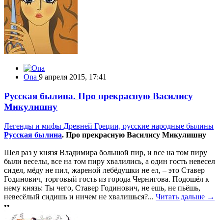
Ona
9 апреля 2015, 17:41
Русская былина. Про прекрасную Василису
Микулишну
Легенды и мифы Древней Греции, русские народные былины
Русская былина
. Про прекрасную Василису Микулишну
Шел раз у князя Владимира большой пир, и все на том пиру
были веселы, все на том пиру хвалились, а один гость невесел
сидел, мёду не пил, жареной лебёдушки не ел, – это Ставер
Годинович, торговый гость из города Чернигова. Подошёл к
нему князь: Ты чего, Ставер Годинович, не ешь, не пьёшь,
невесёлый сидишь и ничем не хвалишься?...
Читать дальше →
••