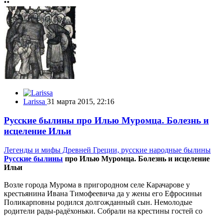
••
Larissa
31 марта 2015, 22:16
Русские былины про Илью Муромца. Болезнь и
исцеление Ильи
Легенды и мифы Древней Греции, русские народные былины
Русские былины
про Илью Муромца. Болезнь и исцеление
Ильи
Возле города Мурома в пригородном селе Карачарове у
крестьянина Ивана Тимофеевича да у жены его Ефросиньи
Поликарповны родился долгожданный сын. Немолодые
родители рады-радёхоньки. Собрали на крестины гостей со