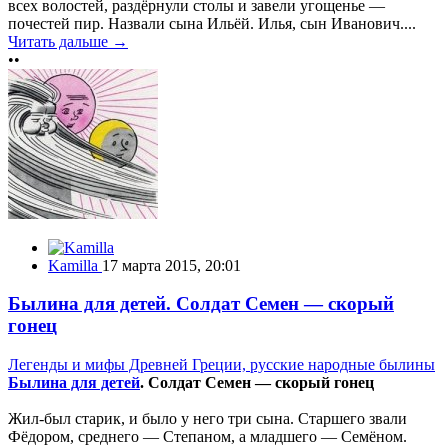
всех волостей, раздёрнули столы и завели угощенье —
почестей пир. Назвали сына Ильёй. Илья, сын Иванович....
Читать дальше →
••
Kamilla
17 марта 2015, 20:01
Былина для детей. Солдат Семен — скорый
гонец
Легенды и мифы Древней Греции, русские народные былины
Былина для детей
. Солдат Семен — скорый гонец
Жил-был старик, и было у него три сына. Старшего звали
Фёдором, среднего — Степаном, а младшего — Семёном.