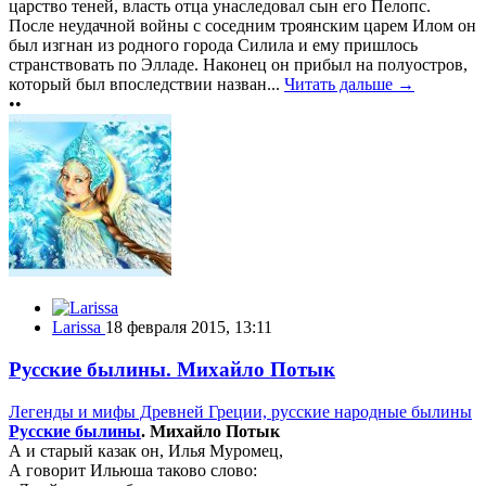
царство теней, власть отца унаследовал сын его Пелопс.
После неудачной войны с соседним троянским царем Илом он
был изгнан из родного города Силила и ему пришлось
странствовать по Элладе. Наконец он прибыл на полуостров,
который был впоследствии назван...
Читать дальше →
••
Larissa
18 февраля 2015, 13:11
Русские былины. Михайло Потык
Легенды и мифы Древней Греции, русские народные былины
Русские былины
. Михайло Потык
А и старый казак он, Илья Муромец,
А говорит Ильюша таково слово: