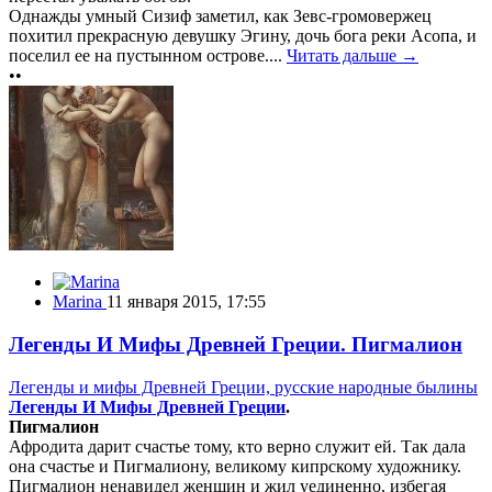
Однажды умный Сизиф заметил, как Зевс-громовержец
похитил прекрасную девушку Эгину, дочь бога реки Асопа, и
поселил ее на пустынном острове....
Читать дальше →
••
Marina
11 января 2015, 17:55
Легенды И Мифы Древней Греции. Пигмалион
Легенды и мифы Древней Греции, русские народные былины
Легенды И Мифы Древней Греции
.
Пигмалион
Афродита дарит счастье тому, кто верно служит ей. Так дала
она счастье и Пигмалиону, великому кипрскому художнику.
Пигмалион ненавидел женщин и жил уединенно, избегая