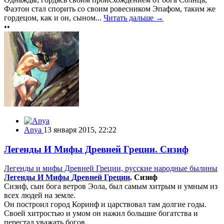
Фаэтон стал спорить со своим ровесником Эпафом, таким же
гордецом, как и он, сыном...
Читать дальше →
••
Anya
13 января 2015, 22:22
Легенды И Мифы Древней Греции. Сизиф
Легенды и мифы Древней Греции, русские народные былины
Легенды И Мифы Древней Греции
. Сизиф
Сизиф, сын бога ветров Эола, был самым хитрым и умным из
всех людей на земле.
Он построил город Коринф и царствовал там долгие годы.
Своей хитростью и умом он нажил большие богатства и
перестал уважать богов.