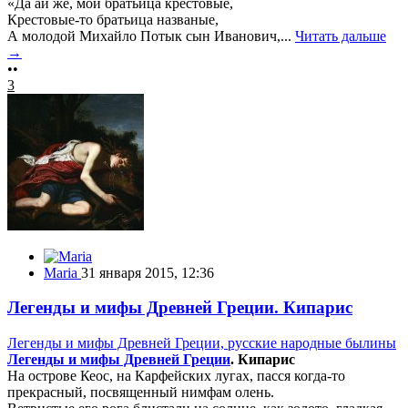
«Да ай же, мои братьица крестовые,
Крестовые‑то братьица названые,
А молодой Михайло Потык сын Иванович,...
Читать дальше
→
••
3
Maria
31 января 2015, 12:36
Легенды и мифы Древней Греции. Кипарис
Легенды и мифы Древней Греции, русские народные былины
Легенды и мифы Древней Греции
. Кипарис
На острове Кеос, на Карфейских лугах, пасся когда-то
прекрасный, посвященный нимфам олень.