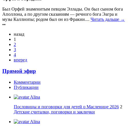
Был Орфей знаменитым певцом Эллады. Он был сыном бога
Аполлона, а по другим сказаниям — речного бога Эагра и
музы Каллиопы; родом был он из Фракии....
Читать дальше →
••
назад
1
2
3
4
вперед
Прямой эфир
Комментарии
Публикации
Alina
Пословицы и поговорки для детей о Масленице 2026
2
Детские считалки, поговорки и заклички
Alina