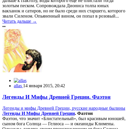
дальше к Пактолу, воды которого еще не блистали тогда
золотым песком. Сопровождала Диониса толпа юных
вакханок и сатиров, но не было среди них старшего, которого
звали Силеном. Опьяненный вином, он попал в розовый...
Читать дальше →
••
allas
14 января 2015, 20:42
Легенды И Мифы Древней Греции. Фаэтон
Легенды и мифы Древней Греции, русские народные былины
Легенды И Мифы Древней Греции
. Фаэтон
Фаэтон, что значит «Блистательный», был красивым юношей,
сыном бога Солнца — Гелиоса — и океаниды Климены.
Однажды, гордясь своим происхождением от бога Солнца,