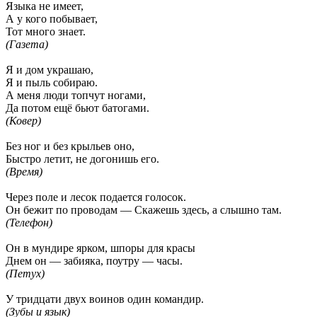
Языка не имеет,
А у кого побывает,
Тот много знает.
(Газета)
Я и дом украшаю,
Я и пыль собираю.
А меня люди топчут ногами,
Да потом ещё бьют батогами.
(Ковер)
Без ног и без крыльев оно,
Быстро летит, не догонишь его.
(Время)
Через поле и лесок подается голосок.
Он бежит по проводам — Скажешь здесь, а слышно там.
(Телефон)
Он в мундире ярком, шпоры для красы
Днем он — забияка, поутру — часы.
(Петух)
У тридцати двух воинов один командир.
(Зубы и язык)