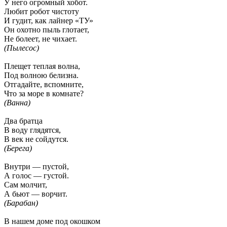
У него огромный хобот.
Любит робот чистоту
И гудит, как лайнер «ТУ»
Он охотно пыль глотает,
Не болеет, не чихает.
(Пылесос)
Плещет теплая волна,
Под волною белизна.
Отгадайте, вспомните,
Что за море в комнате?
(Ванна)
Два братца
В воду глядятся,
В век не сойдутся.
(Берега)
Внутри — пустой,
А голос — густой.
Сам молчит,
А бьют — ворчит.
(Барабан)
В нашем доме под окошком