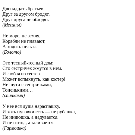
Двенадцать братьев
Друг за другом бродят,
Друг друга не обходят.
(Месяцы)
Не море, не земля,
Корабли не плавают,
А ходить нельзя.
(Болото)
Это тесный-тесный дом:
Сто сестричек жмутся в нем.
И любая из сестер
Может вспыхнуть, как костер!
Не шути с сестричками,
Тоненькими…
(спичками)
У нее вся душа нараспашку,
И хоть пуговки есть — не рубашка,
Не индюшка, а надувается,
И не птица, а заливается.
(Гармошка)