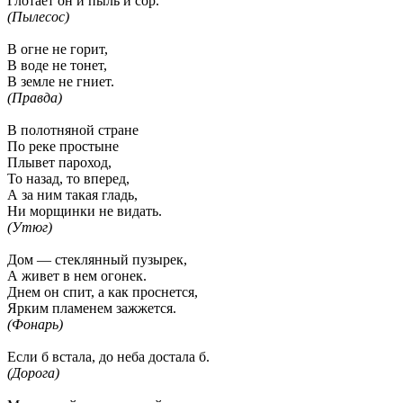
Глотает он и пыль и сор.
(Пылесос)
В огне не горит,
В воде не тонет,
В земле не гниет.
(Правда)
В полотняной стране
По реке простыне
Плывет пароход,
То назад, то вперед,
А за ним такая гладь,
Ни морщинки не видать.
(Утюг)
Дом — стеклянный пузырек,
А живет в нем огонек.
Днем он спит, а как проснется,
Ярким пламенем зажжется.
(Фонарь)
Если б встала, до неба достала б.
(Дорога)