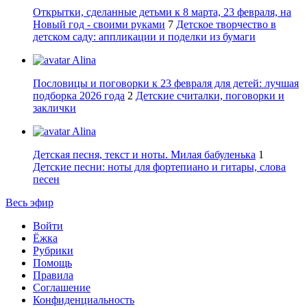
Открытки, сделанные детьми к 8 марта, 23 февраля, на
Новый год - своими руками
7
Детское творчество в
детском саду: аппликации и поделки из бумаги
Alina
Пословицы и поговорки к 23 февраля для детей: лучшая
подборка 2026 года
2
Детские считалки, поговорки и
заклички
Alina
Детская песня, текст и ноты. Милая бабуленька
1
Детские песни: ноты для фортепиано и гитары, слова
песен
Весь эфир
Войти
Ёжка
Рубрики
Помощь
Правила
Соглашение
Конфиденциальность