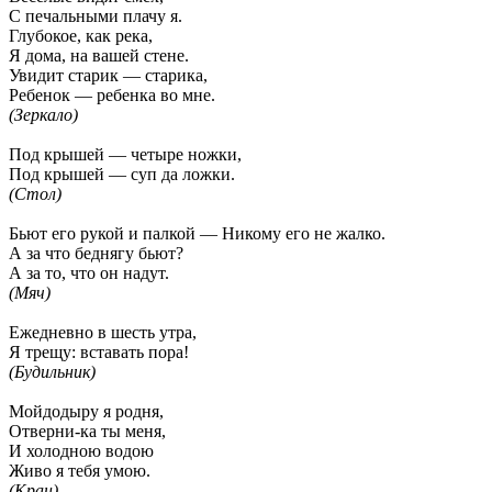
С печальными плачу я.
Глубокое, как река,
Я дома, на вашей стене.
Увидит старик — старика,
Ребенок — ребенка во мне.
(Зеркало)
Под крышей — четыре ножки,
Под крышей — суп да ложки.
(Стол)
Бьют его рукой и палкой — Никому его не жалко.
А за что беднягу бьют?
А за то, что он надут.
(Мяч)
Ежедневно в шесть утра,
Я трещу: вставать пора!
(Будильник)
Мойдодыру я родня,
Отверни-ка ты меня,
И холодною водою
Живо я тебя умою.
(Кран)