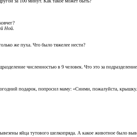
другой за 100 минут. Как такое может быть?
ковчег?
ый Ной.
только же пуха. Что было тяжелее нести?
дразделение численностью в 9 человек. Что это за подразделение
огодний подарок, попросил маму: «Сними, пожалуйста, крышку. 
вывезены яйца тутового шелкопряда. А какое животное было выве