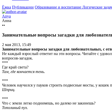
Ёжка
Публикации
Образование и воспитание
Логические задач
Anya
Анна
••
Занимательные вопросы загадки для любознатель
2 мая 2013, 15:49
Занимательные вопросы загадки для любознательных, с от
Не каждый взрослый ответит на эти вопросы. Читайте с удовол
вопросов-загадок.
***
Где край света?
Там, где кончается тень.
***
Человек научился у пауков строить подвесные мосты, у кошек 
Шприц.
***
Что с земли легко поднимешь, но далеко не закинешь?
Тополиный пух.