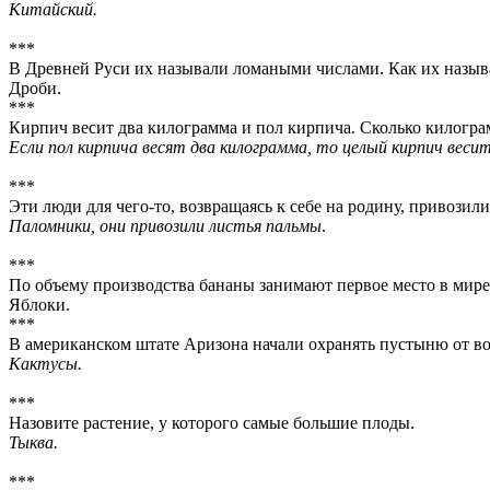
Китайский.
***
В Древней Руси их называли ломаными числами. Как их назыв
Дроби.
***
Кирпич весит два килограмма и пол кирпича. Сколько килогра
Если пол кирпича весят два килограмма, то целый кирпич вес
***
Эти люди для чего-то, возвращаясь к себе на родину, привозили
Паломники, они привозили листья пальмы
.
***
По объему производства бананы занимают первое место в мире
Яблоки.
***
В американском штате Аризона начали охранять пустыню от вор
Кактусы.
***
Назовите растение, у которого самые большие плоды.
Тыква.
***