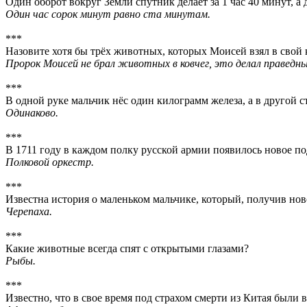
Один оборот вокруг Земли спутник делает за 1 час 40 минут, а 
Один час сорок минут равно ста минутам.
***
Назовите хотя бы трёх животных, которых Моисей взял в свой 
Пророк Моисей не брал животных в ковчег, это делал праведн
***
В одной руке мальчик нёс один килограмм железа, а в другой с
Одинаково.
***
В 1711 году в каждом полку русской армии появилось новое по
Полковой оркестр.
***
Известна история о маленьком мальчике, который, получив нов
Черепаха.
***
Какие животные всегда спят с открытыми глазами?
Рыбы.
***
Известно, что в свое время под страхом смерти из Китая были 