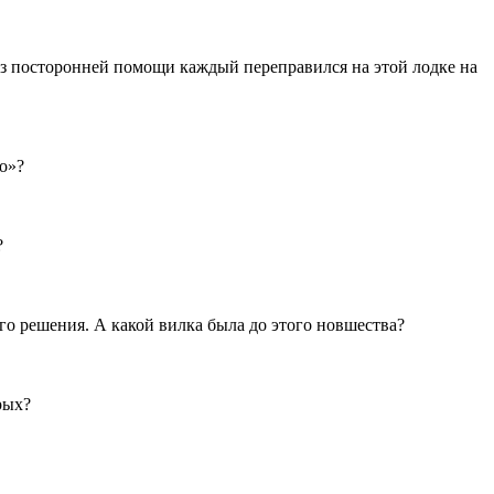
без посторонней помощи каждый переправился на этой лодке на
во»?
?
 решения. А какой вилка была до этого новшества?
рых?