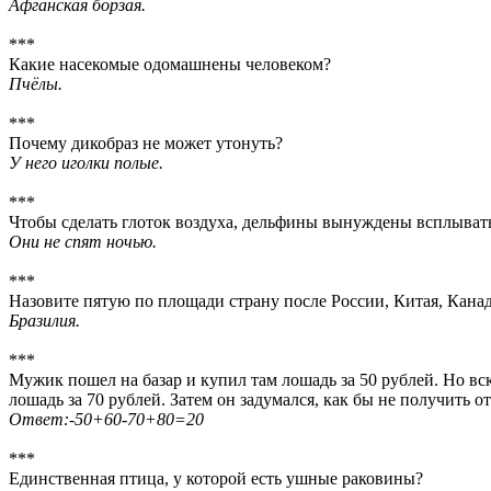
Афганская борзая.
***
Какие насекомые одомашнены человеком?
Пчёлы.
***
Почему дикобраз не может утонуть?
У него иголки полые.
***
Чтобы сделать глоток воздуха, дельфины вынуждены всплывать
Они не спят ночью.
***
Назовите пятую по площади страну после России, Китая, Кан
Бразилия.
***
Мужик пошел на базар и купил там лошадь за 50 рублей. Но вско
лошадь за 70 рублей. Затем он задумался, как бы не получить о
Ответ:-50+60-70+80=20
***
Единственная птица, у которой есть ушные раковины?