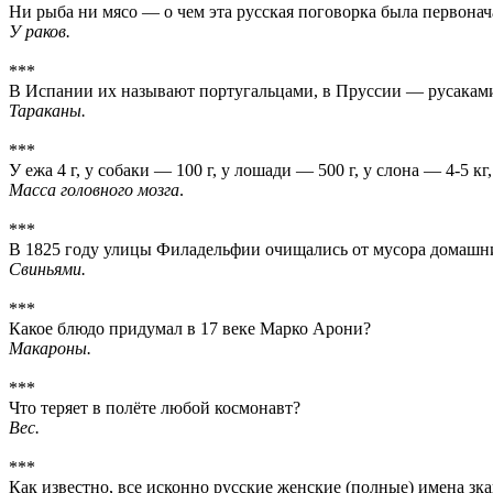
Ни рыба ни мясо — о чем эта русская поговорка была первона
У раков.
***
В Испании их называют португальцами, в Пруссии — русаками
Тараканы.
***
У ежа 4 г, у собаки — 100 г, у лошади — 500 г, у слона — 4-5 кг,
Масса головного мозга
.
***
В 1825 году улицы Филадельфии очищались от мусора домаш
Свиньями.
***
Какое блюдо придумал в 17 веке Марко Арони?
Макароны.
***
Что теряет в полёте любой космонавт?
Вес.
***
Как известно, все исконно русские женские (полные) имена зка