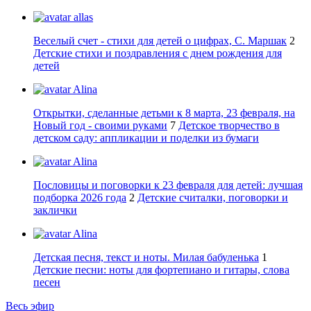
allas
Веселый счет - стихи для детей о цифрах, С. Маршак
2
Детские стихи и поздравления с днем рождения для
детей
Alina
Открытки, сделанные детьми к 8 марта, 23 февраля, на
Новый год - своими руками
7
Детское творчество в
детском саду: аппликации и поделки из бумаги
Alina
Пословицы и поговорки к 23 февраля для детей: лучшая
подборка 2026 года
2
Детские считалки, поговорки и
заклички
Alina
Детская песня, текст и ноты. Милая бабуленька
1
Детские песни: ноты для фортепиано и гитары, слова
песен
Весь эфир