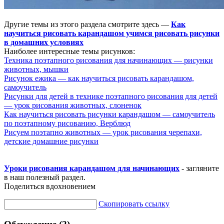
Другие темы из этого раздела смотрите здесь —
Как
научиться рисовать карандашом учимся рисовать рисунки
в домашних условиях
Наиболее интересные темы рисунков:
Техника поэтапного рисования для начинающих — рисунки
животных, мышки
Рисунок ежика — как научиться рисовать карандашом,
самоучитель
Рисунки для детей в технике поэтапного рисования для детей
— урок рисования животных, слоненок
Как научиться рисовать рисунки карандашом — самоучитель
по поэтапному рисованию, Верблюд
Рисуем поэтапно животных — урок рисования черепахи,
детские домашние рисунки
Уроки рисования карандашом для начинающих
- загляните
в наш полезный раздел.
Поделиться вдохновением
Скопировать ссылку