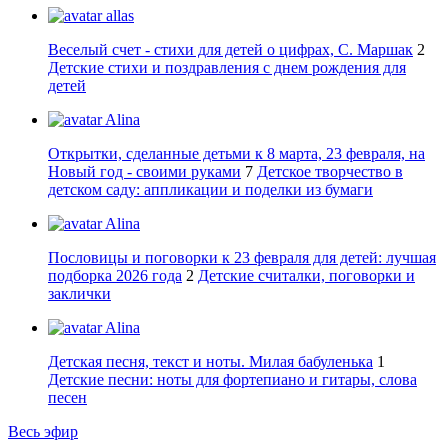
allas
Веселый счет - стихи для детей о цифрах, С. Маршак
2
Детские стихи и поздравления с днем рождения для
детей
Alina
Открытки, сделанные детьми к 8 марта, 23 февраля, на
Новый год - своими руками
7
Детское творчество в
детском саду: аппликации и поделки из бумаги
Alina
Пословицы и поговорки к 23 февраля для детей: лучшая
подборка 2026 года
2
Детские считалки, поговорки и
заклички
Alina
Детская песня, текст и ноты. Милая бабуленька
1
Детские песни: ноты для фортепиано и гитары, слова
песен
Весь эфир