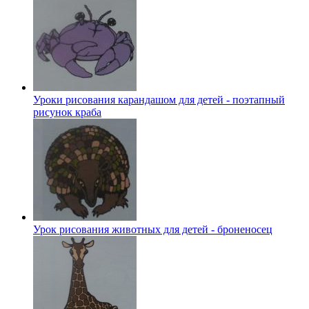
Уроки рисования карандашом для детей - поэтапный
рисунок краба
Урок рисования животных для детей - броненосец