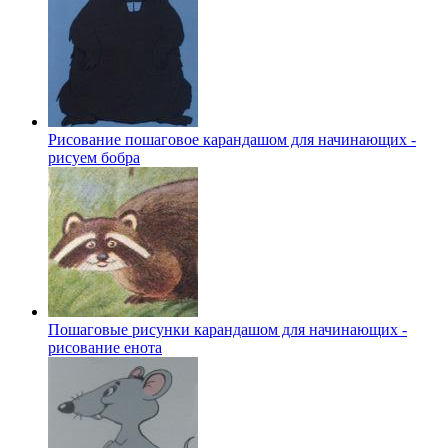
Рисование пошаговое карандашом для начинающих -
рисуем бобра
Пошаговые рисунки карандашом для начинающих -
рисование енота