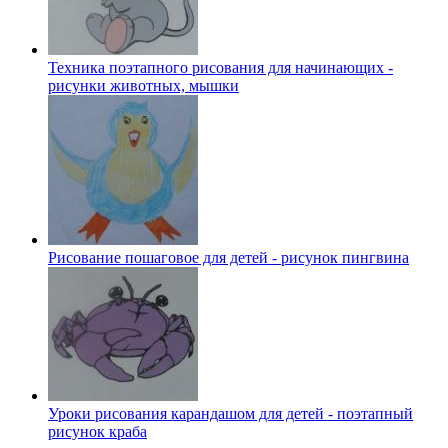
Техника поэтапного рисования для начинающих -
рисунки животных, мышки
Рисование пошаговое для детей - рисунок пингвина
Уроки рисования карандашом для детей - поэтапный
рисунок краба