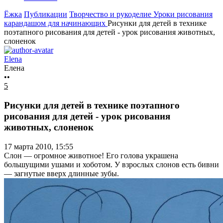
Ёжка
Публикации
Творчество и рукоделие
Уроки рисования
карандашом для начинающих
Рисунки для детей в технике
поэтапного рисования для детей - урок рисования животных,
слоненок
Elena
Елена
••
5
Рисунки для детей в технике поэтапного
рисования для детей - урок рисования
животных, слоненок
17 марта 2010, 15:55
Слон — огромное животное! Его голова украшена
большущими ушами и хоботом. У взрослых слонов есть бивни
— загнутые вверх длинные зубы.