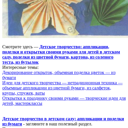
Смотрите здесь —
Детское творчество: аппликации,
поделки и открытки своими руками для детей в детском
саду, поделки из цветной бумаги, картона, из соленого
теста, из бутылок
Интересные темы:
Декорирование открыток, объемная поделка цветок — из
бумаги
Идеи для детского творчества — нетрадиционная техника —
объемные аппликации из цветной бумаги, из салфеток,
крупы, стружек, ваты
Открытки к празднику своими руками — творческие идеи для
детей, мастерклассы
Детское творчество в детском саду: аппликации и поделки
из бумаги
- загляните в наш полезный раздел.