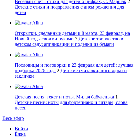
Веселый счет - стихи для детей о цифрах, С. Маршак
2
Детские стихи и поздравления с днем рождения для
детей
Alina
Открытки, сделанные детьми к 8 марта, 23 февраля, на
Новый год - своими руками
7
Детское творчество в
детском саду: аппликации и поделки из бумаги
Alina
Пословицы и поговорки к 23 февраля для детей: лучшая
подборка 2026 года
2
Детские считалки, поговорки и
заклички
Alina
Детская песня, текст и ноты. Милая бабуленька
1
Детские песни: ноты для фортепиано и гитары, слова
песен
Весь эфир
Войти
Ёжка