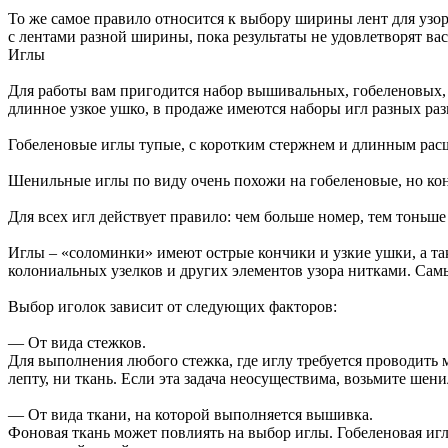
То же самое правило относится к выбору ширины лент для узо
с лентами разной ширины, пока результаты не удовлетворят вас
Иглы
Для работы вам пригодится набор вышивальных, гобеленовых,
длинное узкое ушко, в продаже имеются наборы игл разных раз
Гобеленовые иглы тупые, с коротким стержнем и длинным рас
Шенильные иглы по виду очень похожи на гобеленовые, но кон
Для всех игл действует правило: чем больше номер, тем тоньше 
Иглы – «соломинки» имеют острые кончики и узкие ушки, а та
колониальных узелков и других элементов узора нитками. Сам
Выбор иголок зависит от следующих факторов:
— От вида стежков.
Для выполнения любого стежка, где иглу требуется проводить
лепту, ни ткань. Если эта задача неосуществима, возьмите шен
— От вида ткани, на которой выполняется вышивка.
Фоновая ткань может повлиять на выбор иглы. Гобеленовая игла