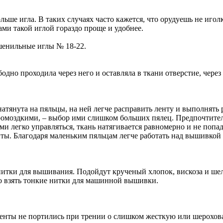
ьше игла. В таких случаях часто кажется, что орудуешь не иголко
ми такой иглой гораздо проще и удобнее.
шенильные иглы № 18-22.
но проходила через него и оставляла в ткани отверстие, через 
натянута на пяльцы, на ней легче расправить ленту и выполнят
моздкими, – выбор ими слишком больших пялец. Предпочтител
и легко управляться, ткань натягивается равномерно и не попад
. Благодаря маленьким пяльцам легче работать над вышивкой о
итки для вышивания. Подойдут крученый хлопок, вискоза и шел
мо взять тонкие нитки для машинной вышивки.
нты не портились при трении о слишком жесткую или шероховат