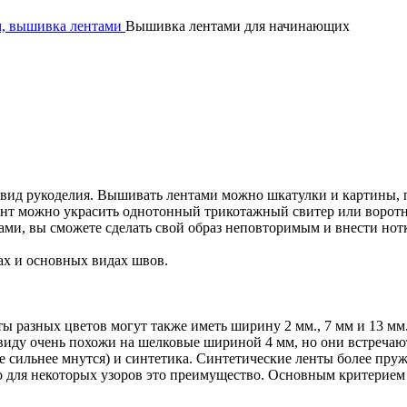
, вышивка лентами
Вышивка лентами для начинающих
 вид рукоделия. Вышивать лентами можно шкатулки и картины, 
лент можно украсить однотонный трикотажный свитер или воротн
ми, вы сможете сделать свой образ неповторимым и внести но
ах и основных видах швов.
ы разных цветов могут также иметь ширину 2 мм., 7 мм и 13 м
виду очень похожи на шелковые шириной 4 мм, но они встречают
ые сильнее мнутся) и синтетика. Синтетические ленты более пр
 для некоторых узоров это преимущество. Основным критерием 