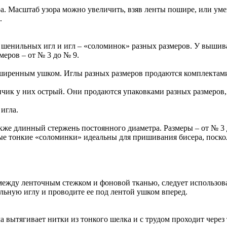
ра. Масштаб узора можно увеличить, взяв ленты пошире, или у
.
 шенильных игл и игл – «соломинок» разных размеров. У вышив
меров – от № 3 до № 9.
ширенным ушком. Иглы разных размеров продаются комплектами
чик у них острый. Они продаются упаковками разных размеров, 
игла.
кже длинный стержень постоянного диаметра. Размеры – от № 3
ые тонкие «соломинки» идеальны для пришивания бисера, поскол
 между ленточным стежком и фоновой тканью, следует использов
ильную иглу и проводите ее под лентой ушком вперед.
 вытягивает нитки из тонкого шелка и с трудом проходит через 