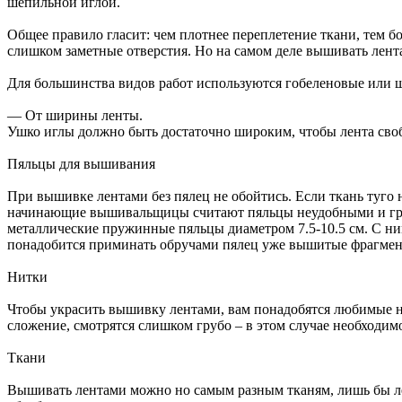
шепильной иглой.
Общее правило гласит: чем плотнее переплетение ткани, тем бол
слишком заметные отверстия. Но на самом деле вышивать лента
Для большинства видов работ используются гобеленовые или 
— От ширины ленты.
Ушко иглы должно быть достаточно широким, чтобы лента свобод
Пяльцы для вышивания
При вышивке лентами без пялец не обойтись. Если ткань туго 
начинающие вышивальщицы считают пяльцы неудобными и гро
металлические пружинные пяльцы диаметром 7.5-10.5 см. С ним
понадобится приминать обручами пялец уже вышитые фрагменты
Нитки
Чтобы украсить вышивку лентами, вам понадобятся любимые н
сложение, смотрятся слишком грубо – в этом случае необходи
Ткани
Вышивать лентами можно но самым разным тканям, лишь бы ле