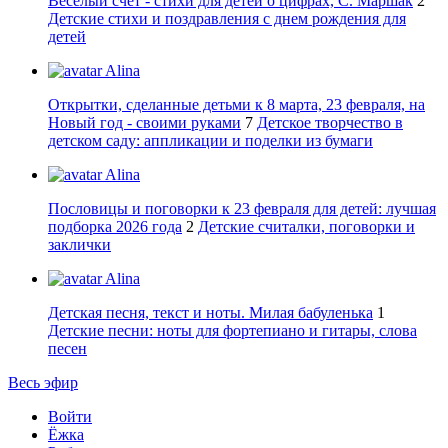
Веселый счет - стихи для детей о цифрах, С. Маршак
2
Детские стихи и поздравления с днем рождения для
детей
Alina
Открытки, сделанные детьми к 8 марта, 23 февраля, на
Новый год - своими руками
7
Детское творчество в
детском саду: аппликации и поделки из бумаги
Alina
Пословицы и поговорки к 23 февраля для детей: лучшая
подборка 2026 года
2
Детские считалки, поговорки и
заклички
Alina
Детская песня, текст и ноты. Милая бабуленька
1
Детские песни: ноты для фортепиано и гитары, слова
песен
Весь эфир
Войти
Ёжка