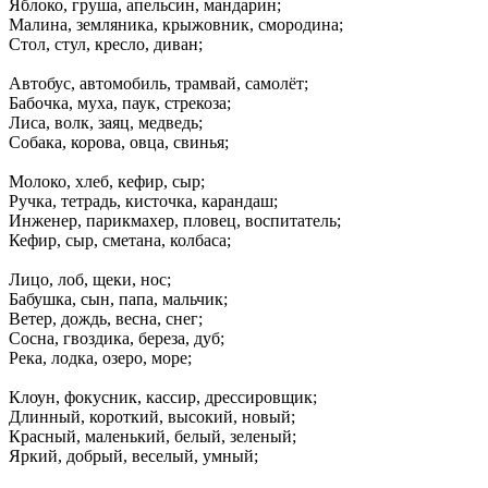
Яблоко, груша, апельсин, мандарин;
Малина, земляника, крыжовник, смородина;
Стол, стул, кресло, диван;
Автобус, автомобиль, трамвай, самолёт;
Бабочка, муха, паук, стрекоза;
Лиса, волк, заяц, медведь;
Собака, корова, овца, свинья;
Молоко, хлеб, кефир, сыр;
Ручка, тетрадь, кисточка, карандаш;
Инженер, парикмахер, пловец, воспитатель;
Кефир, сыр, сметана, колбаса;
Лицо, лоб, щеки, нос;
Бабушка, сын, папа, мальчик;
Ветер, дождь, весна, снег;
Сосна, гвоздика, береза, дуб;
Река, лодка, озеро, море;
Клоун, фокусник, кассир, дрессировщик;
Длинный, короткий, высокий, новый;
Красный, маленький, белый, зеленый;
Яркий, добрый, веселый, умный;