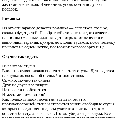
жестами и мимикой. Именинник угадывает и получает
подарок.
Ромашка
Из бумаги заранее делается ромашка — лепестков столько,
сколько будет детей. На обратной стороне каждого лепестка
написаны смешные задания. Дети отрывают лепестки и
выполняют задания: кукарекают, ходят гуськом, поют песенку,
прыгают на одной ножке, повторяют скороговорку и т.д.
Скучно так сидеть
Инвентарь: стулья
Вдоль противоположных стен зала стоят стулья. Дети садятся
на стулья около одной стены. Читают стишок:
Скучно, скучно так сидеть,
Друг на друга все глядеть.
Не пора ли пробежаться
И местами поменяться?
Как только стишок прочитан, все дети бегут к
противоположной стене и стараются занять свободные стулья,
которых на один меньше, чем участников игры. Тот, кто
остается без стула, выбывает. Потом убирают два стула. Все