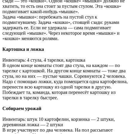
сзади — это «кошки». Одной «кошке» «мышки» должно не
хватить, то есть она стоит за пустым стулом. Эта «кошка»
подмигивает какой-нибудь «мышке».
Задача «мышки»: перебежать на пустой стул к
подмигнувшему. Задача «кошки», стоящей сзади: руками
задержать ее. Если не удержала — сама подмигивает
следующей «мышке». Через некоторое время «мышки» и
«кошки» меняются ролями.
Картошка и ложка
Инвентарь: 4 стула, 4 тарелки, картошка
В одном конце комнаты стоят два стула, на каждом — по
тарелке с картошкой. На другом конце комнаты — тоже два
стула, но на них — пустые чашки. Соревнуются 2 человека.
Надо с помощью ложки, куда помещается одна картофелина,
перенести всю картошку из одной тарелки в другую.
Побеждает та, команда, которая перенесёт картошку из
тарелки в тарелку быстрее.
Собираем урожай
Инвентарь: штук 10 картофелин, корзинка — 2 штуки,
деревянная ложка — 2 штуки
В игре участвуют по два человека. На пол рассыпают