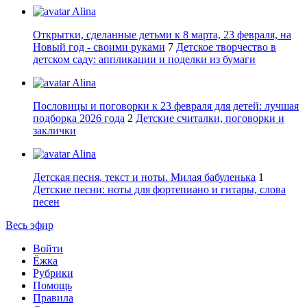
Alina
Открытки, сделанные детьми к 8 марта, 23 февраля, на
Новый год - своими руками
7
Детское творчество в
детском саду: аппликации и поделки из бумаги
Alina
Пословицы и поговорки к 23 февраля для детей: лучшая
подборка 2026 года
2
Детские считалки, поговорки и
заклички
Alina
Детская песня, текст и ноты. Милая бабуленька
1
Детские песни: ноты для фортепиано и гитары, слова
песен
Весь эфир
Войти
Ёжка
Рубрики
Помощь
Правила