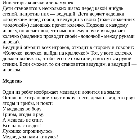
Инвентарь: колечко или камушек
Дети становятся в нескольких шагах перед какой-нибудь
стеной, напротив них — ведущий. Дети держат ладошки
«лодочкой» перед собой, а ведущий в своих (тоже сложенных
«лодочкой») ладошках прячет колечко. Подходя к каждому
игроку, он делает вид, что именно ему в руки вкладывает
колечко (медленно проводит своей «лодочкой» между руками
игрока).
Ведущий обходит всех игроков, отходит в сторону и говорит:
«Колечко, колечко, выйди на крылечко!» Тот, у кого колечко,
должен выбежать, чтобы его не схватили, и коснуться рукой
стенки. Если сможет, то он становится ведущим, а ведущий —
игроком.
Медведь
Один из ребят изображает медведя и ложится на землю.
Остальные играющие ходят вокруг него, делают вид, что рвут
ягоды и грибы, и поют:
У медведя во бору
Грибы, ягоды я рву,
А медведь не спит,
Все на нас глядит!
Лукошко опрокинулось,
Медведь за нами кинулся!