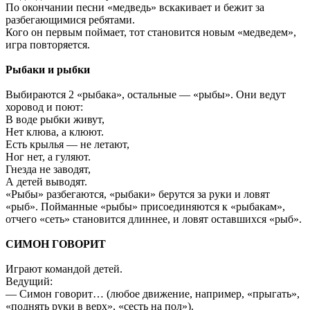
По окончании песни «медведь» вскакивает и бежит за
разбегающимися ребятами.
Кого он первым поймает, тот становится новым «медведем»,
игра повторяется.
Рыбаки и рыбки
Выбираются 2 «рыбака», остальные — «рыбы». Они ведут
хоровод и поют:
В воде рыбки живут,
Нет клюва, а клюют.
Есть крылья — не летают,
Ног нет, а гуляют.
Гнезда не заводят,
А детей выводят.
«Рыбы» разбегаются, «рыбаки» берутся за руки и ловят
«рыб». Пойманные «рыбы» присоединяются к «рыбакам»,
отчего «сеть» становится длиннее, и ловят оставшихся «рыб».
СИМОН ГОВОРИТ
Играют командой детей.
Ведущий:
— Симон говорит… (любое движение, например, «прыгать»,
«поднять руки в верх», «сесть на пол»).