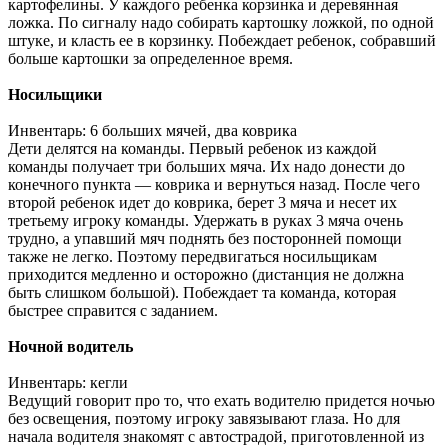
картофелины. У каждого ребенка корзинка и деревянная
ложка. По сигналу надо собирать картошку ложкой, по одной
штуке, и класть ее в корзинку. Побеждает ребенок, собравший
больше картошки за определенное время.
Носильщики
Инвентарь: 6 больших мячей, два коврика
Дети делятся на команды. Первый ребенок из каждой
команды получает три больших мяча. Их надо донести до
конечного пункта — коврика и вернуться назад. После чего
второй ребенок идет до коврика, берет 3 мяча и несет их
третьему игроку команды. Удержать в руках 3 мяча очень
трудно, а упавший мяч поднять без посторонней помощи
также не легко. Поэтому передвигаться носильщикам
приходится медленно и осторожно (дистанция не должна
быть слишком большой). Побеждает та команда, которая
быстрее справится с заданием.
Ночной водитель
Инвентарь: кегли
Ведущий говорит про то, что ехать водителю придется ночью
без освещения, поэтому игроку завязывают глаза. Но для
начала водителя знакомят с автострадой, приготовленной из