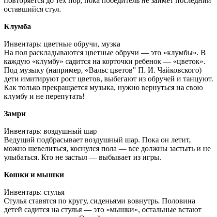
повторяется до тех пор, пока победитель не займет последний
оставшийся стул.
Клумба
Инвентарь: цветные обручи, музка
На пол раскладываются цветные обручи — это «клумбы». В
каждую «клумбу» садится на корточки ребенок — «цветок».
Под музыку (например, «Вальс цветов" П. И. Чайковского)
дети имитируют рост цветов, выбегают из обручей и танцуют.
Как только прекращается музыка, нужно вернуться на свою
клумбу и не перепутать!
Замри
Инвентарь: воздушный шар
Ведущий подбрасывает воздушный шар. Пока он летит,
можно шевелиться, коснулся пола — все должны застыть и не
улыбаться. Кто не застыл — выбывает из игры.
Кошки и мышки
Инвентарь: стулья
Стулья ставятся по кругу, сиденьями вовнутрь. Половина
детей садится на стулья — это «мышки», остальные встают