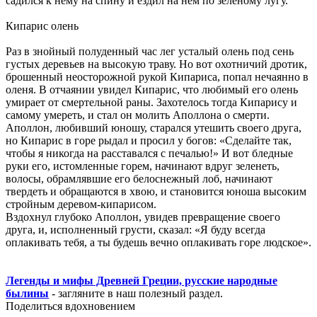
садился к нему на спину и ездил на нем по зеленому лугу.
Кипарис олень
Раз в знойный полуденный час лег усталый олень под сень
густых деревьев на высокую траву. Но вот охотничий дротик,
брошенный неосторожной рукой Кипариса, попал нечаянно в
оленя. В отчаянии увидел Кипарис, что любимый его олень
умирает от смертельной раны. Захотелось тогда Кипарису и
самому умереть, и стал он молить Аполлона о смерти.
Аполлон, любивший юношу, старался утешить своего друга,
но Кипарис в горе рыдал и просил у богов: «Сделайте так,
чтобы я никогда на расставался с печалью!» И вот бледные
руки его, истомленные горем, начинают вдруг зеленеть,
волосы, обрамлявшие его белоснежный лоб, начинают
твердеть и обращаются в хвою, и становится юноша высоким
стройным деревом-кипарисом.
Вздохнул глубоко Аполлон, увидев превращение своего
друга, и, исполненный грусти, сказал: «Я буду всегда
оплакивать тебя, а ты будешь вечно оплакивать горе людское».
Легенды и мифы Древней Греции, русские народные
былины
- загляните в наш полезный раздел.
Поделиться вдохновением