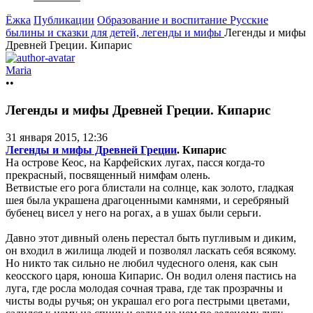
Ёжка
Публикации
Образование и воспитание
Русские
былины и сказки для детей, легенды и мифы
Легенды и мифы
Древней Греции. Кипарис
Maria
••
Легенды и мифы Древней Греции. Кипарис
31 января 2015, 12:36
Легенды и мифы Древней Греции
. Кипарис
На острове Кеос, на Карфейских лугах, пасся когда-то
прекрасный, посвященный нимфам олень.
Ветвистые его рога блистали на солнце, как золото, гладкая
шея была украшена драгоценными камнями, и серебряный
бубенец висел у него на рогах, а в ушах были серьги.
Давно этот дивный олень перестал быть пугливым и диким,
он входил в жилища людей и позволял ласкать себя всякому.
Но никто так сильно не любил чудесного оленя, как сын
кеосского царя, юноша Кипарис. Он водил оленя пастись на
луга, где росла молодая сочная трава, где так прозрачны и
чисты воды ручья; он украшал его рога пестрыми цветами,