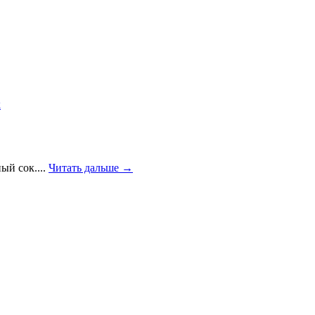
к
ый сок....
Читать дальше →