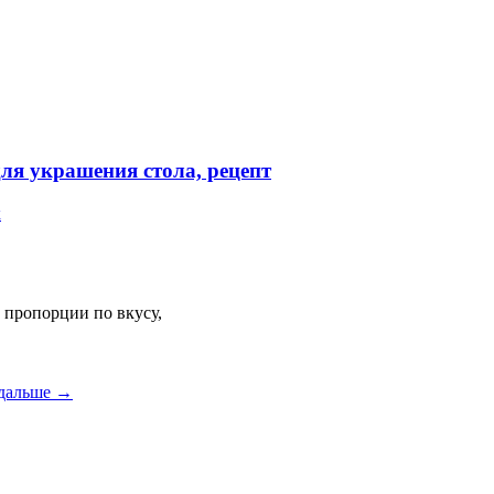
ля украшения стола, рецепт
к
в пропорции по вкусу,
 дальше →