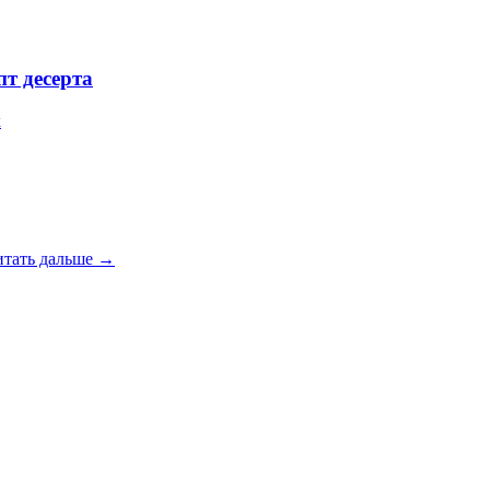
т деcерта
к
итать дальше →