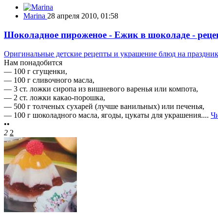
Marina
28 апреля 2010, 01:58
Шоколадное пироженое - Ежик в шоколаде - рецеп
Оригинальные детские рецепты и украшение блюд на праздни
Нам понадобится
— 100 г сгущенки,
— 100 г сливочного масла,
— 3 ст. ложки сиропа из вишневого варенья или компота,
— 2 ст. ложки какао-порошка,
— 500 г толченых сухарей (лучше ванильных) или печенья,
— 100 г шоколадного масла, ягоды, цукаты для украшения....
Ч
••
2
2