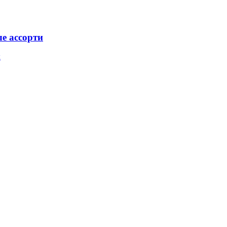
е ассорти
к