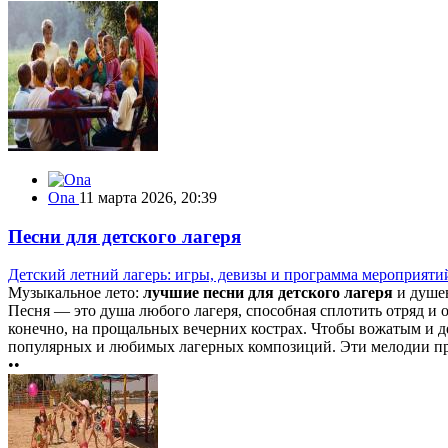
Ona
11 марта 2026, 20:39
Песни для детского лагеря
Детский летний лагерь: игры, девизы и программа мероприяти
Музыкальное лето:
лучшие песни для детского лагеря
и душев
Песня — это душа любого лагеря, способная сплотить отряд и 
конечно, на прощальных вечерних кострах. Чтобы вожатым и де
популярных и любимых лагерных композиций. Эти мелодии пров
••