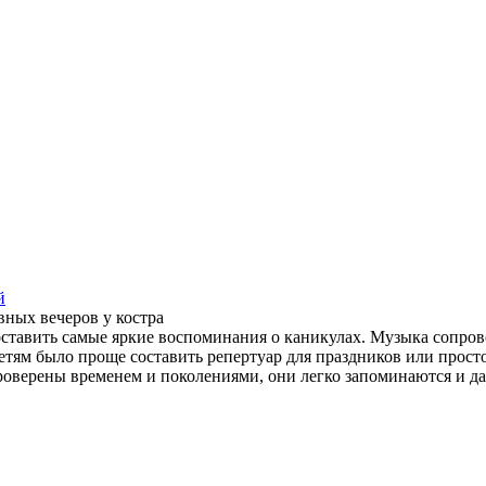
й
ных вечеров у костра
оставить самые яркие воспоминания о каникулах. Музыка сопрово
тям было проще составить репертуар для праздников или просто
ерены временем и поколениями, они легко запоминаются и даря