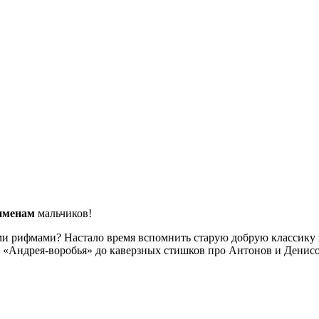
именам
мальчиков!
ими рифмами? Настало время вспомнить старую добрую классику 
о «Андрея-воробья» до каверзных стишков про Антонов и Денис