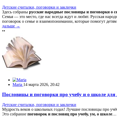
Детские считалки, поговорки и заклички
Здесь собраны
русские народные пословицы и поговорки о с
Семья — это место, где нас всегда ждут и любят. Русская нар
поговорок о семье и взаимопонимании, которые помогут детям 
дальше →
••
Maria
14 марта 2026, 20:42
Пословицы и поговорки про учебу и о школе для 
Детские считалки, поговорки и заклички
Мудрость веков о школьных годах! Лучшие пословицы про учёбу
Это собрание
поговорок и пословиц про учебу, ум, о школе
…