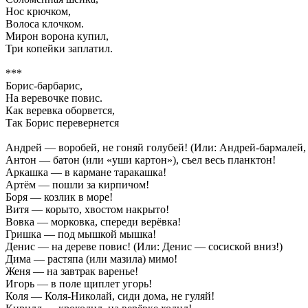
Нос крючком,
Волоса клочком.
Мирон ворона купил,
Три копейки заплатил.
***
Борис-барбарис,
На веревочке повис.
Как веревка оборвется,
Так Борис перевернется
Андрей — воробей, не гоняй голубей! (Или: Андрей-бармалей, 
Антон — батон (или «уши картон»), съел весь планктон!
Аркашка — в кармане таракашка!
Артём — пошли за кирпичом!
Боря — козлик в море!
Витя — корыто, хвостом накрыто!
Вовка — морковка, спереди верёвка!
Гришка — под мышкой мышка!
Денис — на дереве повис! (Или: Денис — сосиской вниз!)
Дима — растяпа (или мазила) мимо!
Женя — на завтрак варенье!
Игорь — в поле щиплет угорь!
Коля — Коля-Николай, сиди дома, не гуляй!