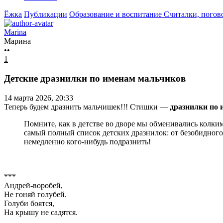
Ёжка
Публикации
Образование и воспитание
Считалки, погов
Marina
Марина
••
1
Детские дразнилки по именам мальчиков
14 марта 2026, 20:33
Теперь будем дразнить мальчишек!!! Стишки —
дразнилки по 
Помните, как в детстве во дворе мы обменивались колк
самый полный список детских дразнилок: от безобидног
немедленно кого-нибудь подразнить!
***
Андрей-воробей,
Не гоняй голубей.
Голуби боятся,
На крышу не садятся.