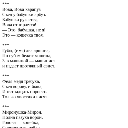
***
Вова, Вова-карапуз
Съел у бабушки арбуз.
Бабушка ругается,
Вова отпирается!
— Это, бабушка, не я!
Это — кошечка твоя.
***
Губы, (имя) два аршина,
По губам бежит машина,
Зав машиной — машинист
и издает протяжный свист.
***
Федя-медя требуха,
Съел корову, и быка,
И пятнадцать поросят-
Только хвостики висят.
***
Миронушка-Мирон,
Полна пазуха ворон.
Голова — копейка,
Соломенная шейка,