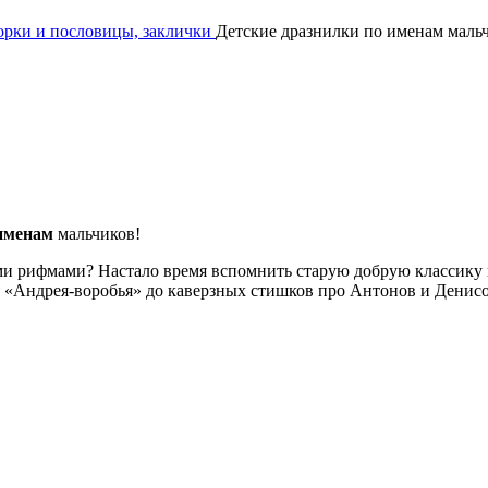
орки и пословицы, заклички
Детские дразнилки по именам маль
именам
мальчиков!
ими рифмами? Настало время вспомнить старую добрую классику 
о «Андрея-воробья» до каверзных стишков про Антонов и Денис