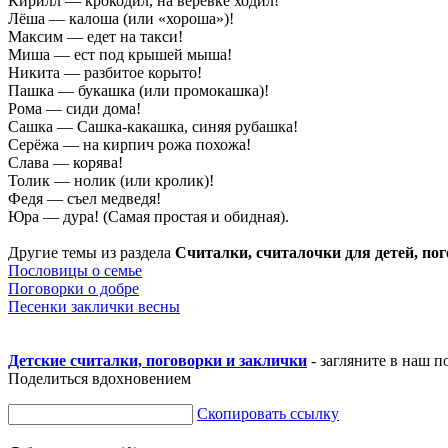
Кирилл — крокодил, на верёвке ходил!
Лёша — калоша (или «хороша»)!
Максим — едет на такси!
Миша — ест под крышей мыша!
Никита — разбитое корыто!
Пашка — букашка (или промокашка)!
Рома — сиди дома!
Сашка — Сашка-какашка, синяя рубашка!
Серёжа — на кирпич рожа похожа!
Слава — корява!
Толик — нолик (или кролик)!
Федя — съел медведя!
Юра — дура! (Самая простая и обидная).
Другие темы из раздела
Считалки, считалочки для детей, по
Пословицы о семье
Поговорки о добре
Песенки заклички весны
Детские считалки, поговорки и заклички
- загляните в наш п
Поделиться вдохновением
Скопировать ссылку