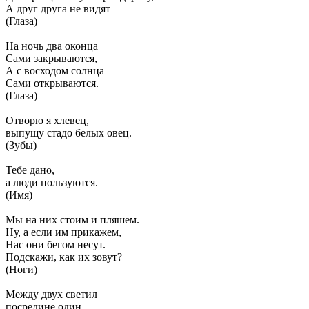
А друг друга не видят
(Глаза)
На ночь два оконца
Сами закрываются,
А с восходом солнца
Сами открываются.
(Глаза)
Отворю я хлевец,
выпущу стадо белых овец.
(Зубы)
Тебе дано,
а люди пользуются.
(Имя)
Мы на них стоим и пляшем.
Ну, а если им прикажем,
Нас они бегом несут.
Подскажи, как их зовут?
(Ноги)
Между двух светил
посредине один.