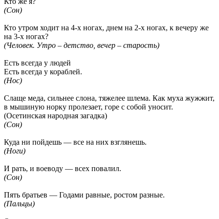
Кто же я?
(Сон)
Кто утром ходит на 4-х ногах, днем на 2-х ногах, к вечеру же
на 3-х ногах?
(Человек. Утро – детство, вечер – старость)
Есть всегда у людей
Есть всегда у кораблей.
(Нос)
Слаще меда, сильнее слона, тяжелее шлема. Как муха жужжит,
в мышиную норку пролезает, горе с собой уносит.
(Осетинская народная загадка)
(Сон)
Куда ни пойдешь — все на них взглянешь.
(Ноги)
И рать, и воеводу — всех повалил.
(Сон)
Пять братьев — Годами равные, ростом разные.
(Пальцы)