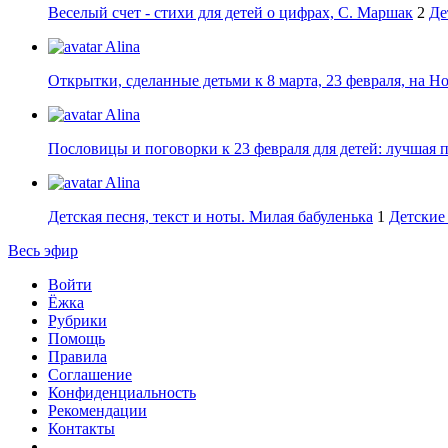
Веселый счет - стихи для детей о цифрах, С. Маршак
2
Де
Alina
Открытки, сделанные детьми к 8 марта, 23 февраля, на Н
Alina
Пословицы и поговорки к 23 февраля для детей: лучшая 
Alina
Детская песня, текст и ноты. Милая бабуленька
1
Детские 
Весь эфир
Войти
Ёжка
Рубрики
Помощь
Правила
Соглашение
Конфиденциальность
Рекомендации
Контакты