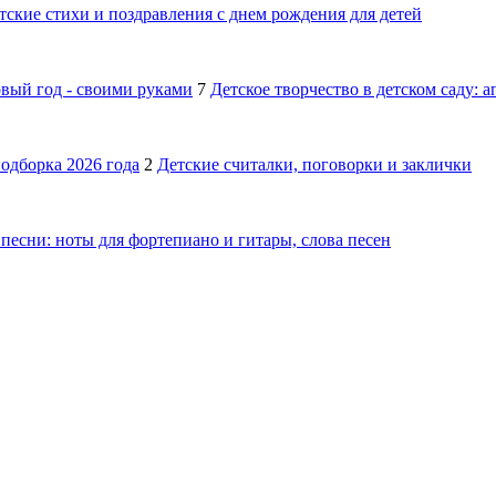
тские стихи и поздравления с днем рождения для детей
овый год - своими руками
7
Детское творчество в детском саду: 
подборка 2026 года
2
Детские считалки, поговорки и заклички
песни: ноты для фортепиано и гитары, слова песен