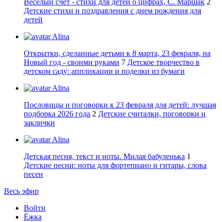
Веселый счет - стихи для детей о цифрах, С. Маршак
2
Детские стихи и поздравления с днем рождения для
детей
Alina
Открытки, сделанные детьми к 8 марта, 23 февраля, на
Новый год - своими руками
7
Детское творчество в
детском саду: аппликации и поделки из бумаги
Alina
Пословицы и поговорки к 23 февраля для детей: лучшая
подборка 2026 года
2
Детские считалки, поговорки и
заклички
Alina
Детская песня, текст и ноты. Милая бабуленька
1
Детские песни: ноты для фортепиано и гитары, слова
песен
Весь эфир
Войти
Ёжка