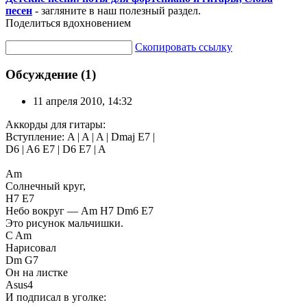
песен
- загляните в наш полезный раздел.
Поделиться вдохновением
Скопировать ссылку
Обсуждение (1)
11 апреля 2010, 14:32
Аккорды для гитары:
Вступление: A | A | A | Dmaj E7 |
D6 | A6 E7 | D6 E7 | A
Am
Солнечный круг,
H7 E7
Небо вокруг — Am H7 Dm6 E7
Это рисунок мальчишки.
C Am
Нарисовал
Dm G7
Он на листке
Asus4
И подписал в уголке: