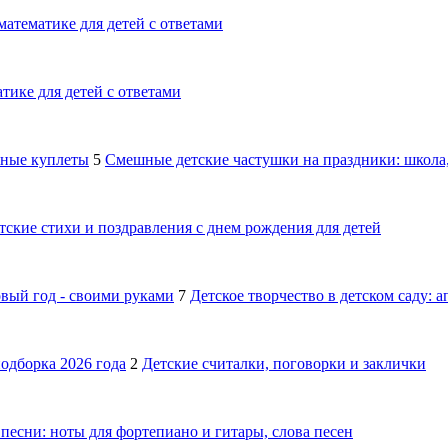
математике для детей с ответами
тике для детей с ответами
шные куплеты
5
Смешные детские частушки на праздники: школа,
тские стихи и поздравления с днем рождения для детей
овый год - своими руками
7
Детское творчество в детском саду: 
подборка 2026 года
2
Детские считалки, поговорки и заклички
песни: ноты для фортепиано и гитары, слова песен