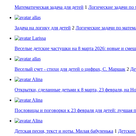
Математическая задача для детей
1
Логические задачи по 
allas
Задача на логику для детей
2
Логические задачи по матема
Larissa
Веселые детские частушки на 8 марта 2026: новые и сме
allas
Веселый счет - стихи для детей о цифрах, С. Маршак
2
Де
Alina
Открытки, сделанные детьми к 8 марта, 23 февраля, на Н
Alina
Пословицы и поговорки к 23 февраля для детей: лучшая 
Alina
Детская песня, текст и ноты. Милая бабуленька
1
Детские 