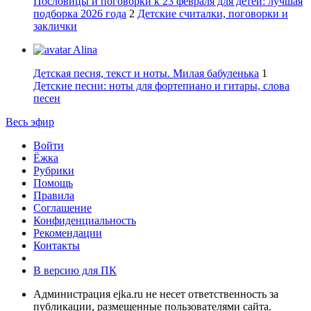
Пословицы и поговорки к 23 февраля для детей: лучшая
подборка 2026 года
2
Детские считалки, поговорки и
заклички
Alina
Детская песня, текст и ноты. Милая бабуленька
1
Детские песни: ноты для фортепиано и гитары, слова
песен
Весь эфир
Войти
Ёжка
Рубрики
Помощь
Правила
Соглашение
Конфиденциальность
Рекомендации
Контакты
В версию для ПК
Администрация ejka.ru не несет ответственность за
публикации, размещенные пользователями сайта.