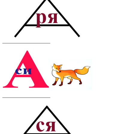
____________________
____________________