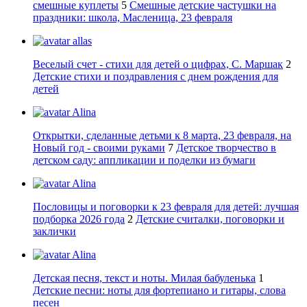
смешные куплеты
5
Смешные детские частушки на
праздники: школа, Масленица, 23 февраля
allas
Веселый счет - стихи для детей о цифрах, С. Маршак
2
Детские стихи и поздравления с днем рождения для
детей
Alina
Открытки, сделанные детьми к 8 марта, 23 февраля, на
Новый год - своими руками
7
Детское творчество в
детском саду: аппликации и поделки из бумаги
Alina
Пословицы и поговорки к 23 февраля для детей: лучшая
подборка 2026 года
2
Детские считалки, поговорки и
заклички
Alina
Детская песня, текст и ноты. Милая бабуленька
1
Детские песни: ноты для фортепиано и гитары, слова
песен