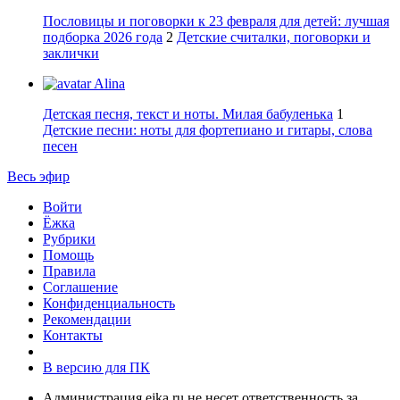
Пословицы и поговорки к 23 февраля для детей: лучшая
подборка 2026 года
2
Детские считалки, поговорки и
заклички
Alina
Детская песня, текст и ноты. Милая бабуленька
1
Детские песни: ноты для фортепиано и гитары, слова
песен
Весь эфир
Войти
Ёжка
Рубрики
Помощь
Правила
Соглашение
Конфиденциальность
Рекомендации
Контакты
В версию для ПК
Администрация ejka.ru не несет ответственность за