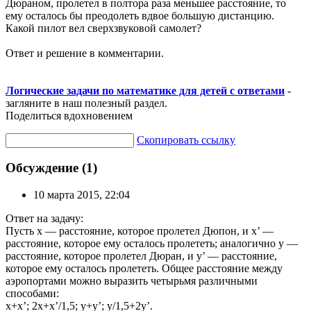
Дюраном, пролетел в полтора раза меньшее расстояние,
то
ему осталось бы преодолеть вдвое большую дистанцию.
Какой пилот вел сверхзвуковой самолет?
Ответ и решение в комментарии.
Логические задачи по математике для детей с ответами
-
загляните в наш полезный раздел.
Поделиться вдохновением
Скопировать ссылку
Обсуждение (1)
10 марта 2015, 22:04
Ответ на задачу:
Пусть х — расстояние, которое пролетел Дюпон, и х’ —
расстояние, которое ему осталось пролететь; аналогично у —
расстояние, которое пролетел Дюран, и у’ — расстояние,
которое ему осталось пролететь. Общее расстояние между
аэропортами можно выразить четырьмя различными
способами:
х+х’; 2х+х’/1,5; у+у’; у/1,5+2у’.