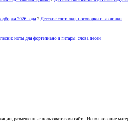
подборка 2026 года
2
Детские считалки, поговорки и заклички
песни: ноты для фортепиано и гитары, слова песен
икации, размещенные пользователями сайта. Использование мате