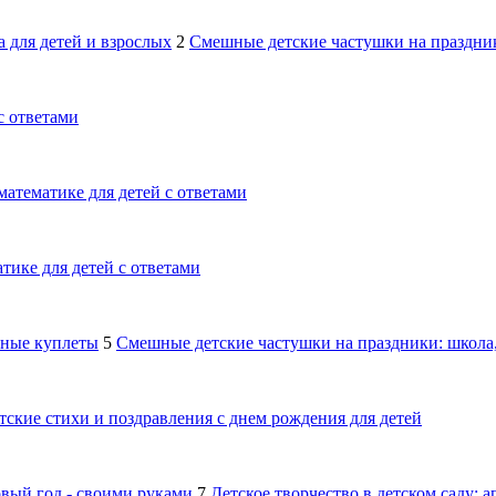
 для детей и взрослых
2
Смешные детские частушки на праздник
с ответами
математике для детей с ответами
тике для детей с ответами
шные куплеты
5
Смешные детские частушки на праздники: школа,
тские стихи и поздравления с днем рождения для детей
овый год - своими руками
7
Детское творчество в детском саду: 