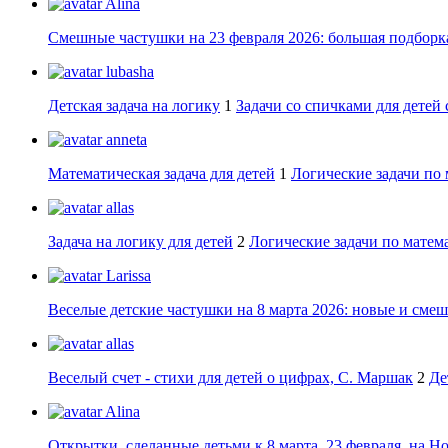
Alina
Смешные частушки на 23 февраля 2026: большая подборка
lubasha
Детская задача на логику
1
Задачи со спичками для детей 
anneta
Математическая задача для детей
1
Логические задачи по 
allas
Задача на логику для детей
2
Логические задачи по матема
Larissa
Веселые детские частушки на 8 марта 2026: новые и сме
allas
Веселый счет - стихи для детей о цифрах, С. Маршак
2
Де
Alina
Открытки, сделанные детьми к 8 марта, 23 февраля, на Н