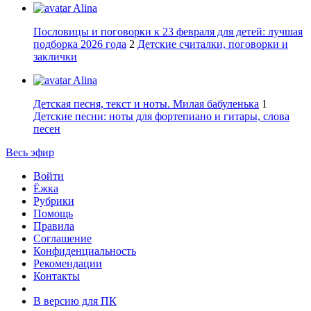
Alina
Пословицы и поговорки к 23 февраля для детей: лучшая
подборка 2026 года
2
Детские считалки, поговорки и
заклички
Alina
Детская песня, текст и ноты. Милая бабуленька
1
Детские песни: ноты для фортепиано и гитары, слова
песен
Весь эфир
Войти
Ёжка
Рубрики
Помощь
Правила
Соглашение
Конфиденциальность
Рекомендации
Контакты
В версию для ПК