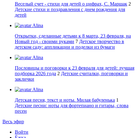
Веселый счет - стихи для детей о цифрах, С. Маршак
2
Детские стихи и поздравления с днем рождения для
детей
Alina
Открытки, сделанные детьми к 8 марта, 23 февраля, на
Новый год - своими руками
7
Детское творчество в
детском саду: аппликации и поделки из бумаги
Alina
Пословицы и поговорки к 23 февраля для детей: лучшая
подборка 2026 года
2
Детские считалки, поговорки и
заклички
Alina
Детская песня, текст и ноты. Милая бабуленька
1
Детские песни: ноты для фортепиано и гитары, слова
песен
Весь эфир
Войти
Ёжка