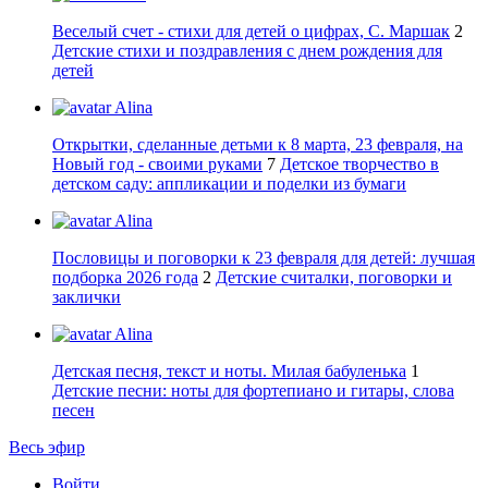
Веселый счет - стихи для детей о цифрах, С. Маршак
2
Детские стихи и поздравления с днем рождения для
детей
Alina
Открытки, сделанные детьми к 8 марта, 23 февраля, на
Новый год - своими руками
7
Детское творчество в
детском саду: аппликации и поделки из бумаги
Alina
Пословицы и поговорки к 23 февраля для детей: лучшая
подборка 2026 года
2
Детские считалки, поговорки и
заклички
Alina
Детская песня, текст и ноты. Милая бабуленька
1
Детские песни: ноты для фортепиано и гитары, слова
песен
Весь эфир
Войти