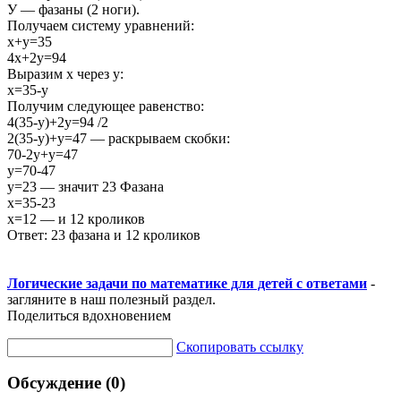
У — фазаны (2 ноги).
Получаем систему уравнений:
х+у=35
4х+2у=94
Выразим х через у:
х=35-у
Получим следующее равенство:
4(35-у)+2у=94 /2
2(35-у)+у=47 — раскрываем скобки:
70-2у+у=47
у=70-47
у=23 — значит 23 Фазана
х=35-23
х=12 — и 12 кроликов
Ответ: 23 фазана и 12 кроликов
Логические задачи по математике для детей с ответами
-
загляните в наш полезный раздел.
Поделиться вдохновением
Скопировать ссылку
Обсуждение (0)