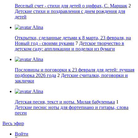
Веселый счет - стихи для детей о цифрах, С. Маршак
2
Детские стихи и поздравления с днем рождения для
детей
Alina
Открытки, сделанные детьми к 8 марта, 23 февраля, на
Новый год - своими руками
7
Детское творчество в
детском саду: аппликации и поделки из бумаги
Alina
Пословицы и поговорки к 23 февраля для детей: лучшая
подборка 2026 года
2
Детские считалки, поговорки и
заклички
Alina
Детская песня, текст и ноты. Милая бабуленька
1
Детские песни: ноты для фортепиано и гитары, слова
песен
Весь эфир
Войти