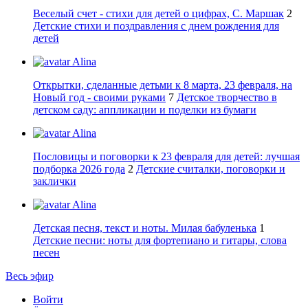
Веселый счет - стихи для детей о цифрах, С. Маршак
2
Детские стихи и поздравления с днем рождения для
детей
Alina
Открытки, сделанные детьми к 8 марта, 23 февраля, на
Новый год - своими руками
7
Детское творчество в
детском саду: аппликации и поделки из бумаги
Alina
Пословицы и поговорки к 23 февраля для детей: лучшая
подборка 2026 года
2
Детские считалки, поговорки и
заклички
Alina
Детская песня, текст и ноты. Милая бабуленька
1
Детские песни: ноты для фортепиано и гитары, слова
песен
Весь эфир
Войти