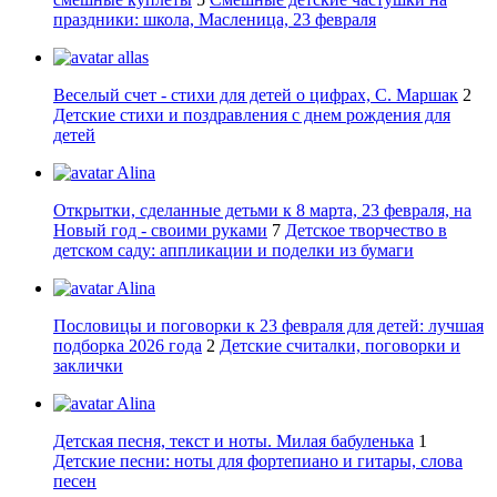
праздники: школа, Масленица, 23 февраля
allas
Веселый счет - стихи для детей о цифрах, С. Маршак
2
Детские стихи и поздравления с днем рождения для
детей
Alina
Открытки, сделанные детьми к 8 марта, 23 февраля, на
Новый год - своими руками
7
Детское творчество в
детском саду: аппликации и поделки из бумаги
Alina
Пословицы и поговорки к 23 февраля для детей: лучшая
подборка 2026 года
2
Детские считалки, поговорки и
заклички
Alina
Детская песня, текст и ноты. Милая бабуленька
1
Детские песни: ноты для фортепиано и гитары, слова
песен