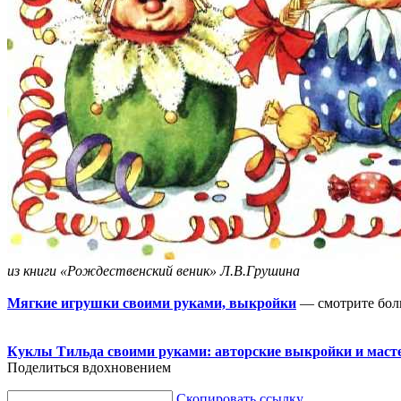
из книги «Рождественский веник» Л.В.Грушина
Мягкие игрушки своими руками, выкройки
— смотрите боль
Куклы Тильда своими руками: авторские выкройки и маст
Поделиться вдохновением
Скопировать ссылку