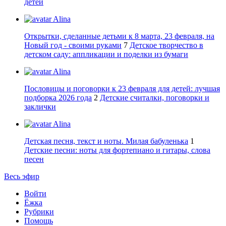
детей
Alina
Открытки, сделанные детьми к 8 марта, 23 февраля, на
Новый год - своими руками
7
Детское творчество в
детском саду: аппликации и поделки из бумаги
Alina
Пословицы и поговорки к 23 февраля для детей: лучшая
подборка 2026 года
2
Детские считалки, поговорки и
заклички
Alina
Детская песня, текст и ноты. Милая бабуленька
1
Детские песни: ноты для фортепиано и гитары, слова
песен
Весь эфир
Войти
Ёжка
Рубрики
Помощь