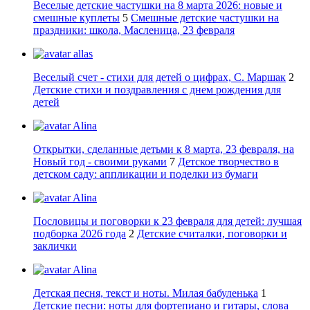
Веселые детские частушки на 8 марта 2026: новые и
смешные куплеты
5
Смешные детские частушки на
праздники: школа, Масленица, 23 февраля
allas
Веселый счет - стихи для детей о цифрах, С. Маршак
2
Детские стихи и поздравления с днем рождения для
детей
Alina
Открытки, сделанные детьми к 8 марта, 23 февраля, на
Новый год - своими руками
7
Детское творчество в
детском саду: аппликации и поделки из бумаги
Alina
Пословицы и поговорки к 23 февраля для детей: лучшая
подборка 2026 года
2
Детские считалки, поговорки и
заклички
Alina
Детская песня, текст и ноты. Милая бабуленька
1
Детские песни: ноты для фортепиано и гитары, слова