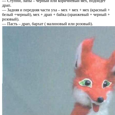
— Ступни, лапы – черный или коричневый мех, подойдет
драп.
— Задняя и передняя части уха – мех + мех + мех (красный +
белый +черный), мех + драп + байка (оранжевый + черный +
розовый).
— Пасть – драп, бархат ( малиновый или розовый).