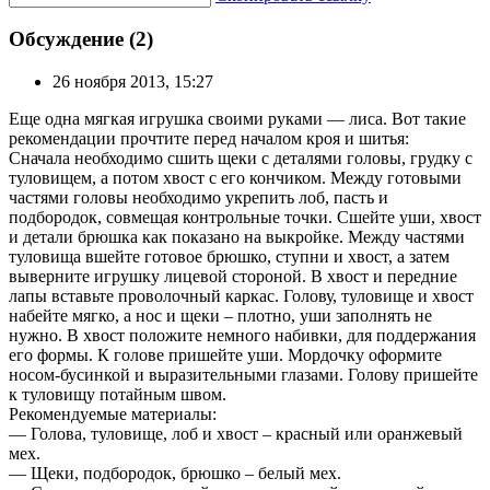
Обсуждение (2)
26 ноября 2013, 15:27
Еще одна мягкая игрушка своими руками — лиса. Вот такие
рекомендации прочтите перед началом кроя и шитья:
Сначала необходимо сшить щеки с деталями головы, грудку с
туловищем, а потом хвост с его кончиком. Между готовыми
частями головы необходимо укрепить лоб, пасть и
подбородок, совмещая контрольные точки. Сшейте уши, хвост
и детали брюшка как показано на выкройке. Между частями
туловища вшейте готовое брюшко, ступни и хвост, а затем
выверните игрушку лицевой стороной. В хвост и передние
лапы вставьте проволочный каркас. Голову, туловище и хвост
набейте мягко, а нос и щеки – плотно, уши заполнять не
нужно. В хвост положите немного набивки, для поддержания
его формы. К голове пришейте уши. Мордочку оформите
носом-бусинкой и выразительными глазами. Голову пришейте
к туловищу потайным швом.
Рекомендуемые материалы:
— Голова, туловище, лоб и хвост – красный или оранжевый
мех.
— Щеки, подбородок, брюшко – белый мех.