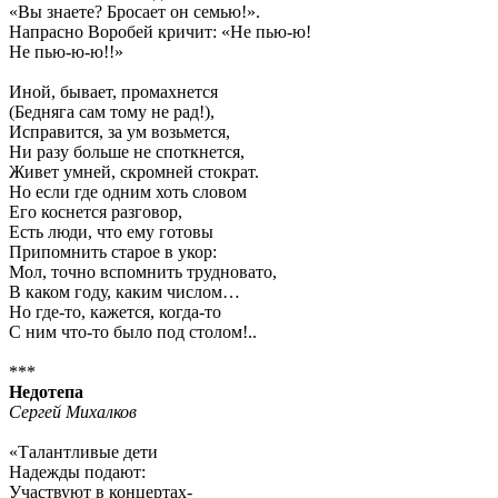
«Вы знаете? Бросает он семью!».
Напрасно Воробей кричит: «Не пью-ю!
Не пью-ю-ю!!»
Иной, бывает, промахнется
(Бедняга сам тому не рад!),
Исправится, за ум возьмется,
Ни разу больше не споткнется,
Живет умней, скромней стократ.
Но если где одним хоть словом
Его коснется разговор,
Есть люди, что ему готовы
Припомнить старое в укор:
Мол, точно вспомнить трудновато,
В каком году, каким числом…
Но где-то, кажется, когда-то
С ним что-то было под столом!..
***
Недотепа
Сергей Михалков
«Талантливые дети
Надежды подают:
Участвуют в концертах-