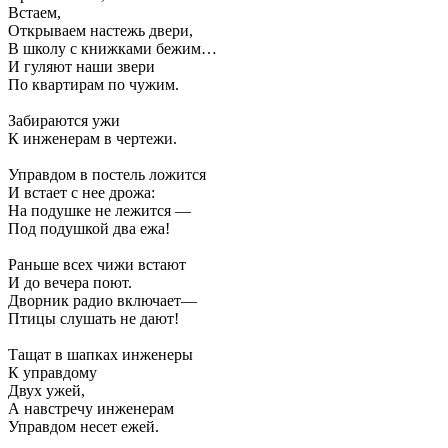
Встаем,
Открываем настежь двери,
В школу с книжками бежим…
И гуляют наши звери
По квартирам по чужим.
Забираются ужи
К инженерам в чертежи.
Управдом в постель ложится
И встает с нее дрожа:
На подушке не лежится —
Под подушкой два ежа!
Раньше всех чижи встают
И до вечера поют.
Дворник радио включает—
Птицы слушать не дают!
Тащат в шапках инженеры
К управдому
Двух ужей,
А навстречу инженерам
Управдом несет ежей.