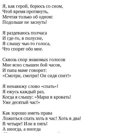
Я, как герой, борюсь со сном,
Чтоб время протянуть,
Мечтая только об одном:
Подольше не заснуть!
Я раздеваюсь полчаса
И где-то, в полусне,
Я слышу чьи-то голоса,
Что спорят обо мне.
Сквозь спор знакомых голосов
Мне ясно слышен бой часов,
И папа маме говорит:
«Смотри, смотри! Он сидя спит!»
Я ненавижу слово «спать»!
Я ежусь каждый раз,
Когда я слышу: «Марш в кровать!
Уже десятый час!»
Как хорошо иметь права
Ложиться спать хоть в час! Хоть в два!
В четыре! Или в пять!
А иногда, а иногда