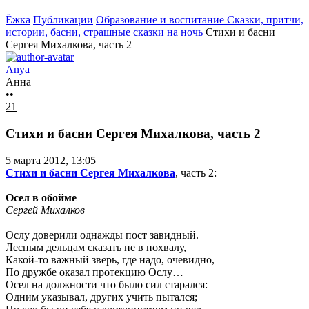
Ёжка
Публикации
Образование и воспитание
Сказки, притчи,
истории, басни, страшные сказки на ночь
Стихи и басни
Сергея Михалкова, часть 2
Anya
Анна
••
21
Стихи и басни Сергея Михалкова, часть 2
5 марта 2012, 13:05
Стихи и басни Сергея Михалкова
, часть 2:
Осел в обойме
Сергей Михалков
Ослу доверили однажды пост завидный.
Лесным дельцам сказать не в похвалу,
Какой-то важный зверь, где надо, очевидно,
По дружбе оказал протекцию Ослу…
Осел на должности что было сил старался:
Одним указывал, других учить пытался;