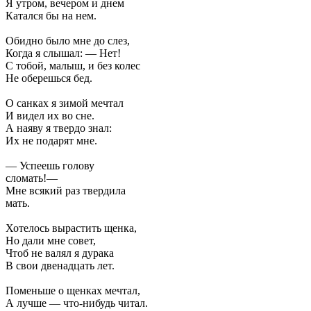
Я утром, вечером и днем
Катался бы на нем.
Обидно было мне до слез,
Когда я слышал: — Нет!
С тобой, малыш, и без колес
Не оберешься бед.
О санках я зимой мечтал
И видел их во сне.
А наяву я твердо знал:
Их не подарят мне.
— Успеешь голову
сломать!—
Мне всякий раз твердила
мать.
Хотелось вырастить щенка,
Но дали мне совет,
Чтоб не валял я дурака
В свои двенадцать лет.
Поменьше о щенках мечтал,
А лучше — что-нибудь читал.