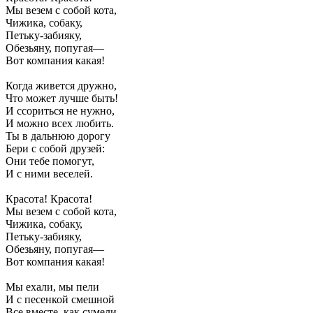
Мы везем с собой кота,
Чижика, собаку,
Петьку-забияку,
Обезьяну, попугая—
Вот компания какая!
Когда живется дружно,
Что может лучше быть!
И ссориться не нужно,
И можно всех любить.
Ты в дальнюю дорогу
Бери с собой друзей:
Они тебе помогут,
И с ними веселей.
Красота! Красота!
Мы везем с собой кота,
Чижика, собаку,
Петьку-забияку,
Обезьяну, попугая—
Вот компания какая!
Мы ехали, мы пели
И с песенкой смешной
Все вместе, как сумели,