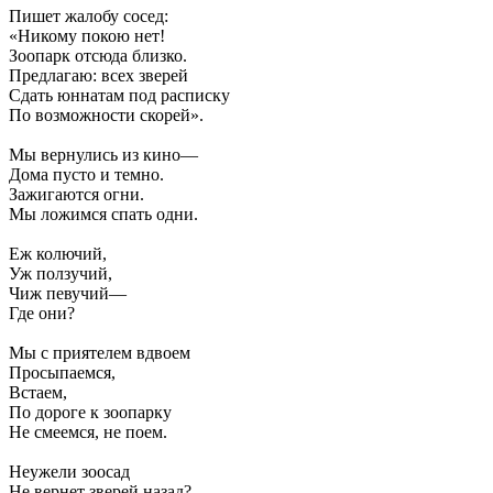
Пишет жалобу сосед:
«Никому покою нет!
Зоопарк отсюда близко.
Предлагаю: всех зверей
Сдать юннатам под расписку
По возможности скорей».
Мы вернулись из кино—
Дома пусто и темно.
Зажигаются огни.
Мы ложимся спать одни.
Еж колючий,
Уж ползучий,
Чиж певучий—
Где они?
Мы с приятелем вдвоем
Просыпаемся,
Встаем,
По дороге к зоопарку
Не смеемся, не поем.
Неужели зоосад
Не вернет зверей назад?