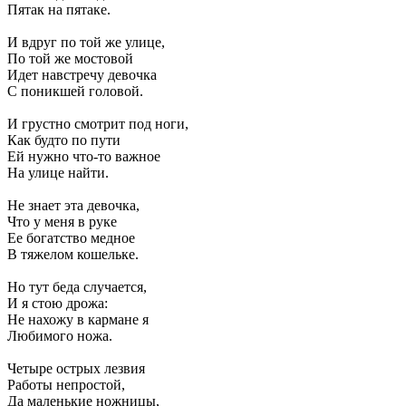
Пятак на пятаке.
И вдруг по той же улице,
По той же мостовой
Идет навстречу девочка
С поникшей головой.
И грустно смотрит под ноги,
Как будто по пути
Ей нужно что-то важное
На улице найти.
Не знает эта девочка,
Что у меня в руке
Ее богатство медное
В тяжелом кошельке.
Но тут беда случается,
И я стою дрожа:
Не нахожу в кармане я
Любимого ножа.
Четыре острых лезвия
Работы непростой,
Да маленькие ножницы,