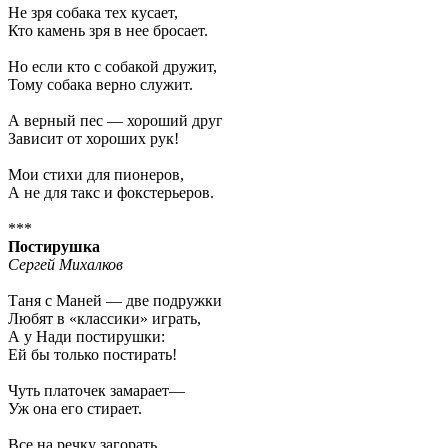
Не зря собака тех кусает,
Кто камень зря в нее бросает.
Но если кто с собакой дружит,
Тому собака верно служит.
А верный пес — хороший друг
Зависит от хороших рук!
Мои стихи для пионеров,
А не для такс и фокстерьеров.
***
Постирушка
Сергей Михалков
Таня с Маней — две подружки
Любят в «классики» играть,
А у Нади постирушки:
Ей бы только постирать!
Чуть платочек замарает—
Уж она его стирает.
Все на речку загорать,