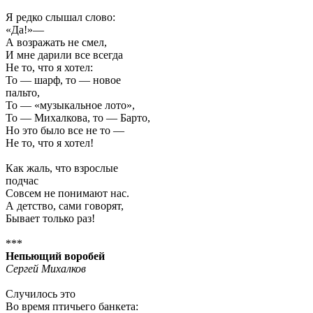
Я редко слышал слово:
«Да!»—
А возражать не смел,
И мне дарили все всегда
Не то, что я хотел:
То — шарф, то — новое
пальто,
То — «музыкальное лото»,
То — Михалкова, то — Барто,
Но это было все не то —
Не то, что я хотел!
Как жаль, что взрослые
подчас
Совсем не понимают нас.
А детство, сами говорят,
Бывает только раз!
***
Непьющий воробей
Сергей Михалков
Случилось это
Во время птичьего банкета: