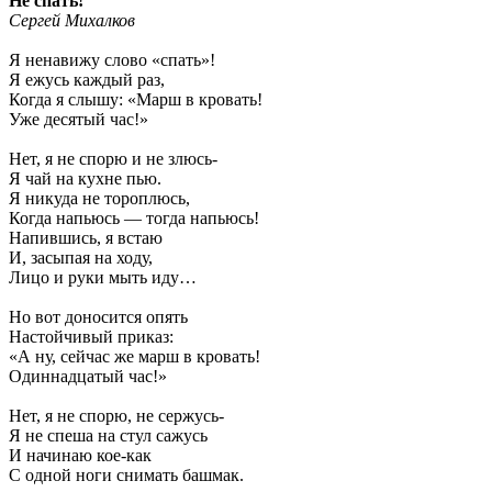
Не спать!
Сергей Михалков
Я ненавижу слово «спать»!
Я ежусь каждый раз,
Когда я слышу: «Марш в кровать!
Уже десятый час!»
Нет, я не спорю и не злюсь-
Я чай на кухне пью.
Я никуда не тороплюсь,
Когда напьюсь — тогда напьюсь!
Напившись, я встаю
И, засыпая на ходу,
Лицо и руки мыть иду…
Но вот доносится опять
Настойчивый приказ:
«А ну, сейчас же марш в кровать!
Одиннадцатый час!»
Нет, я не спорю, не сержусь-
Я не спеша на стул сажусь
И начинаю кое-как
С одной ноги снимать башмак.