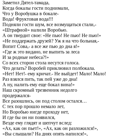
Заметил Дятел-тамада,
Когда бокалы гости поднимали,
Что у Воробушка в бокале-
Вода! Фруктовая вода!!!
Подняли гости шум, все возмущаться стали,-
«Штрафной» налили Воробью.
А он твердит свое: «Не пью! Не пью! Не пью!»
«Не поддержать друзей? Уж я на что больная,-
Вопит Сова,- а все же пью до дна я!»
«Где ж это видано, не выпить за леса
И за родные небеса?!»
Со всех сторон стола несутся голоса.
Что делать? Воробей приклювил полбокала.
«Нет! Нет!- ему кричат.- Не выйдет! Мало! Мало!
Раз взялся пить, так пей уже до дна!
А ну, налить ему еще бокал вина!»
Наш скромный трезвенник недолго
продержался-
Все разошлись, он под столом остался…
С тех пор прошло немало лет,
Но Воробью нигде проходу нет,
И где бы он ни появился,
Везде ему глядят и шепчут вслед:
«Ах, как он пьет!», «Ах, как он разложился!»,
«Вы слышали? На днях опять напился!»,