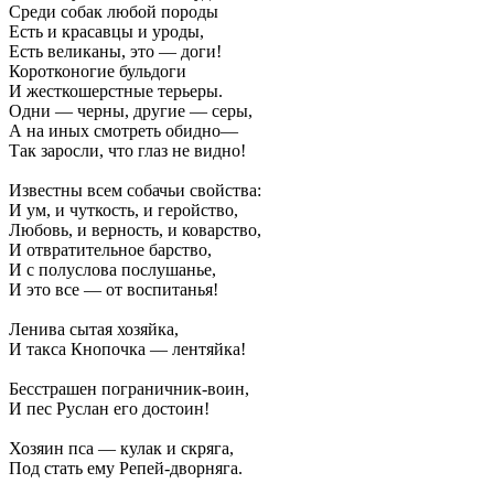
Среди собак любой породы
Есть и красавцы и уроды,
Есть великаны, это — доги!
Коротконогие бульдоги
И жесткошерстные терьеры.
Одни — черны, другие — серы,
А на иных смотреть обидно—
Так заросли, что глаз не видно!
Известны всем собачьи свойства:
И ум, и чуткость, и геройство,
Любовь, и верность, и коварство,
И отвратительное барство,
И с полуслова послушанье,
И это все — от воспитанья!
Ленива сытая хозяйка,
И такса Кнопочка — лентяйка!
Бесстрашен пограничник-воин,
И пес Руслан его достоин!
Хозяин пса — кулак и скряга,
Под стать ему Репей-дворняга.