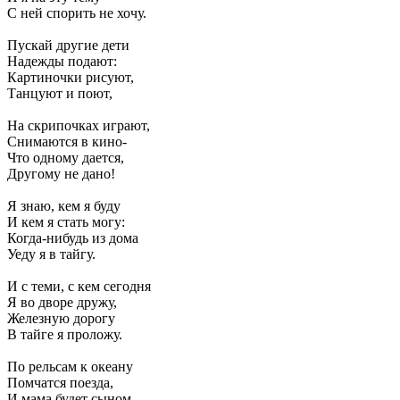
С ней спорить не хочу.
Пускай другие дети
Надежды подают:
Картиночки рисуют,
Танцуют и поют,
На скрипочках играют,
Снимаются в кино-
Что одному дается,
Другому не дано!
Я знаю, кем я буду
И кем я стать могу:
Когда-нибудь из дома
Уеду я в тайгу.
И с теми, с кем сегодня
Я во дворе дружу,
Железную дорогу
В тайге я проложу.
По рельсам к океану
Помчатся поезда,
И мама будет сыном