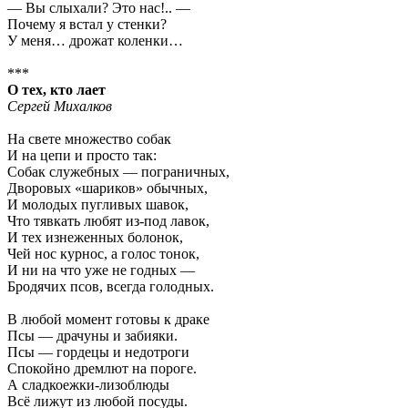
— Вы слыхали? Это нас!.. —
Почему я встал у стенки?
У меня… дрожат коленки…
***
О тех, кто лает
Сергей Михалков
На свете множество собак
И на цепи и просто так:
Собак служебных — пограничных,
Дворовых «шариков» обычных,
И молодых пугливых шавок,
Что тявкать любят из-под лавок,
И тех изнеженных болонок,
Чей нос курнос, а голос тонок,
И ни на что уже не годных —
Бродячих псов, всегда голодных.
В любой момент готовы к драке
Псы — драчуны и забияки.
Псы — гордецы и недотроги
Спокойно дремлют на пороге.
А сладкоежки-лизоблюды
Всё лижут из любой посуды.