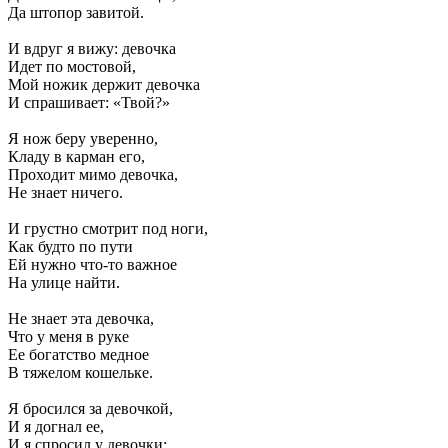
Да штопор завитой.
И вдруг я вижу: девочка
Идет по мостовой,
Мой ножик держит девочка
И спрашивает: «Твой?»
Я нож беру уверенно,
Кладу в карман его,
Проходит мимо девочка,
Не знает ничего.
И грустно смотрит под ноги,
Как будто по пути
Ей нужно что-то важное
На улице найти.
Не знает эта девочка,
Что у меня в руке
Ее богатство медное
В тяжелом кошельке.
Я бросился за девочкой,
И я догнал ее,
И я спросил у девочки: