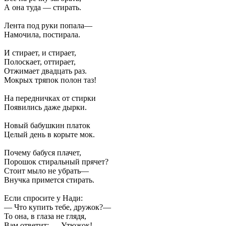
А она туда — стирать.
Лента под руки попала—
Намочила, постирала.
И стирает, и стирает,
Полоскает, оттирает,
Отжимает двадцать раз.
Мокрых тряпок полон таз!
На передничках от стирки
Появились даже дырки.
Новый бабушкин платок
Целый день в корыте мок.
Почему бабуся плачет,
Порошок стиральный прячет?
Стоит мыло не убрать—
Внучка примется стирать.
Если спросите у Нади:
— Что купить тебе, дружок?—
То она, в глаза не глядя,
Вам ответит: — Утюжок!