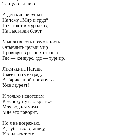
Танцуют и поют.
А детские рисунки
На тему „Мир и труд“
Печатают в журналах,
На выставки берут.
У многих есть возможность
Объездить целый мир-
Проводят в разных странах
Где — конкурс, где — турнир.
Лисичкина Наташа
Имеет пять наград,
А Гарик, твой приятель,-
Уже лауреат!
И только недотепам
К успеху путь закрыт...»
Моя родная мама
Мне это говорит.
Но я не возражаю,
А, губы сжав, молчу,
И я на эту тему