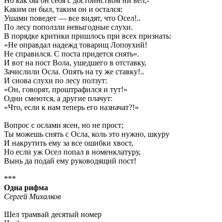
Но как бы он себя с достоинством ни вел,-
Каким он был, таким он и остался:
Ушами поведет — все видят, что Осел!..
По лесу поползли невыгодные слухи.
В порядке критики пришлось при всех признать:
«Не оправдал надежд товарищ Лопоухий!
Не справился. С поста придется снять».
И вот на пост Вола, ушедшего в отставку,
Зачислили Осла. Опять на ту же ставку!..
И снова слухи по лесу ползут:
«Он, говорят, проштрафился и тут!»
Одни смеются, а другие плачут:
«Что, если к нам теперь его назначат?!»
Вопрос с ослами ясен, но не прост;
Ты можешь снять с Осла, коль это нужно, шкуру
И накрутить ему за все ошибки хвост,
Но если уж Осел попал в номенклатуру,
Вынь да подай ему руководящий пост!
***
Одна рифма
Сергей Михалков
Шел трамвай десятый номер