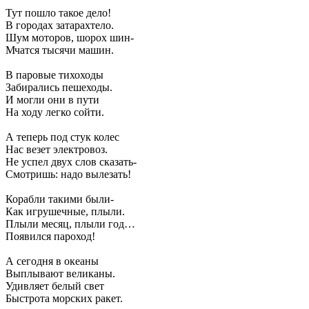
Тут пошло такое дело!
В городах затарахтело.
Шум моторов, шорох шин-
Мчатся тысячи машин.
В паровые тихоходы
Забирались пешеходы.
И могли они в пути
На ходу легко сойти.
А теперь под стук колес
Нас везет электровоз.
Не успел двух слов сказать-
Смотришь: надо вылезать!
Корабли такими были-
Как игрушечные, плыли.
Плыли месяц, плыли год…
Появился пароход!
А сегодня в океаны
Выплывают великаны.
Удивляет белый свет
Быстрота морских ракет.