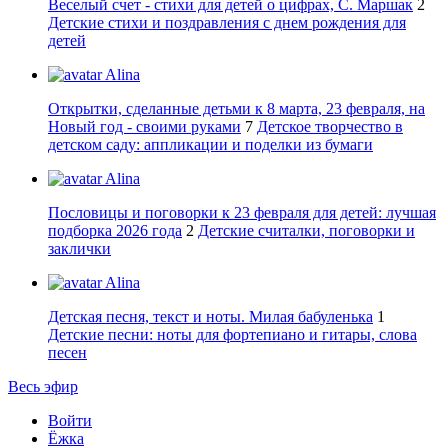
Веселый счет - стихи для детей о цифрах, С. Маршак
2
Детские стихи и поздравления с днем рождения для
детей
Alina
Открытки, сделанные детьми к 8 марта, 23 февраля, на
Новый год - своими руками
7
Детское творчество в
детском саду: аппликации и поделки из бумаги
Alina
Пословицы и поговорки к 23 февраля для детей: лучшая
подборка 2026 года
2
Детские считалки, поговорки и
заклички
Alina
Детская песня, текст и ноты. Милая бабуленька
1
Детские песни: ноты для фортепиано и гитары, слова
песен
Весь эфир
Войти
Ёжка