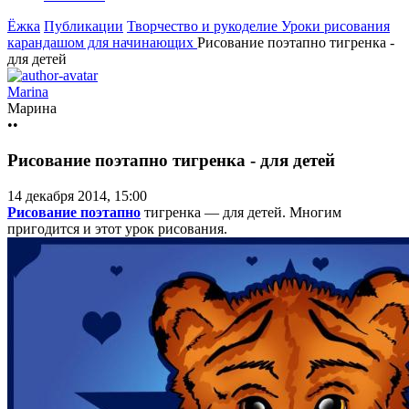
Ёжка
Публикации
Творчество и рукоделие
Уроки рисования
карандашом для начинающих
Рисование поэтапно тигренка -
для детей
Marina
Марина
••
Рисование поэтапно тигренка - для детей
14 декабря 2014, 15:00
Рисование поэтапно
тигренка — для детей. Многим
пригодится и этот урок рисования.