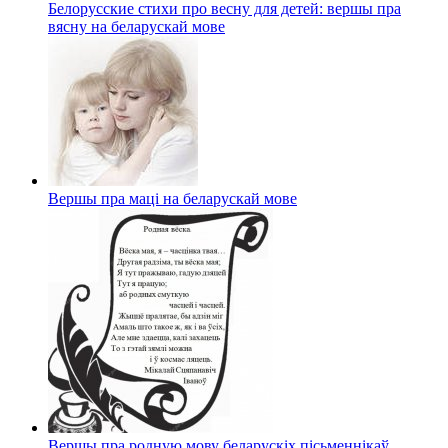
Белорусские стихи про весну для детей: вершы пра
вясну на беларускай мове
Вершы пра маці на беларускай мове
Вершы пра родную мову беларускіх пісьменнікаў