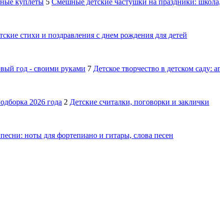
шные куплеты
5
Смешные детские частушки на праздники: школа,
тские стихи и поздравления с днем рождения для детей
овый год - своими руками
7
Детское творчество в детском саду: 
подборка 2026 года
2
Детские считалки, поговорки и заклички
песни: ноты для фортепиано и гитары, слова песен