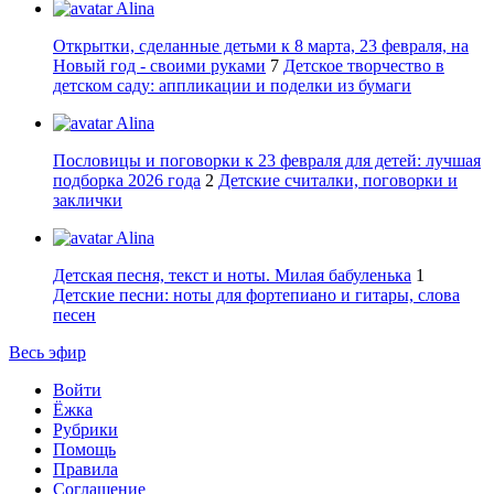
Alina
Открытки, сделанные детьми к 8 марта, 23 февраля, на
Новый год - своими руками
7
Детское творчество в
детском саду: аппликации и поделки из бумаги
Alina
Пословицы и поговорки к 23 февраля для детей: лучшая
подборка 2026 года
2
Детские считалки, поговорки и
заклички
Alina
Детская песня, текст и ноты. Милая бабуленька
1
Детские песни: ноты для фортепиано и гитары, слова
песен
Весь эфир
Войти
Ёжка
Рубрики
Помощь
Правила
Соглашение