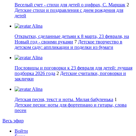
Веселый счет - стихи для детей о цифрах, С. Маршак
2
Детские стихи и поздравления с днем рождения для
детей
Alina
Открытки, сделанные детьми к 8 марта, 23 февраля, на
Новый год - своими руками
7
Детское творчество в
детском саду: аппликации и поделки из бумаги
Alina
Пословицы и поговорки к 23 февраля для детей: лучшая
подборка 2026 года
2
Детские считалки, поговорки и
заклички
Alina
Детская песня, текст и ноты. Милая бабуленька
1
Детские песни: ноты для фортепиано и гитары, слова
песен
Весь эфир
Войти