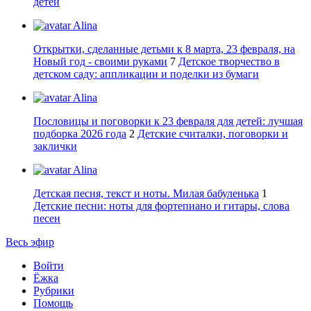
детей
Alina
Открытки, сделанные детьми к 8 марта, 23 февраля, на
Новый год - своими руками
7
Детское творчество в
детском саду: аппликации и поделки из бумаги
Alina
Пословицы и поговорки к 23 февраля для детей: лучшая
подборка 2026 года
2
Детские считалки, поговорки и
заклички
Alina
Детская песня, текст и ноты. Милая бабуленька
1
Детские песни: ноты для фортепиано и гитары, слова
песен
Весь эфир
Войти
Ёжка
Рубрики
Помощь