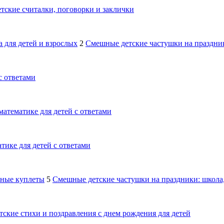
тские считалки, поговорки и заклички
 для детей и взрослых
2
Смешные детские частушки на праздник
с ответами
математике для детей с ответами
тике для детей с ответами
шные куплеты
5
Смешные детские частушки на праздники: школа,
тские стихи и поздравления с днем рождения для детей