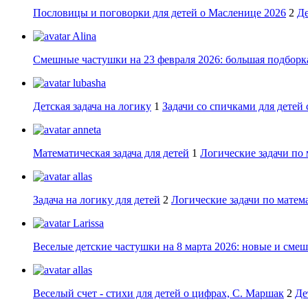
Пословицы и поговорки для детей о Масленице 2026
2
Де
Alina
Смешные частушки на 23 февраля 2026: большая подборка
lubasha
Детская задача на логику
1
Задачи со спичками для детей 
anneta
Математическая задача для детей
1
Логические задачи по 
allas
Задача на логику для детей
2
Логические задачи по матема
Larissa
Веселые детские частушки на 8 марта 2026: новые и сме
allas
Веселый счет - стихи для детей о цифрах, С. Маршак
2
Де