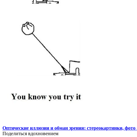
Оптические иллюзии и обман зрения: стереокартинки, фото 
Поделиться вдохновением