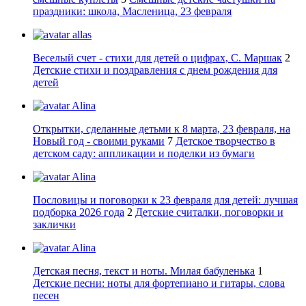
праздники: школа, Масленица, 23 февраля
allas
Веселый счет - стихи для детей о цифрах, С. Маршак
2
Детские стихи и поздравления с днем рождения для
детей
Alina
Открытки, сделанные детьми к 8 марта, 23 февраля, на
Новый год - своими руками
7
Детское творчество в
детском саду: аппликации и поделки из бумаги
Alina
Пословицы и поговорки к 23 февраля для детей: лучшая
подборка 2026 года
2
Детские считалки, поговорки и
заклички
Alina
Детская песня, текст и ноты. Милая бабуленька
1
Детские песни: ноты для фортепиано и гитары, слова
песен