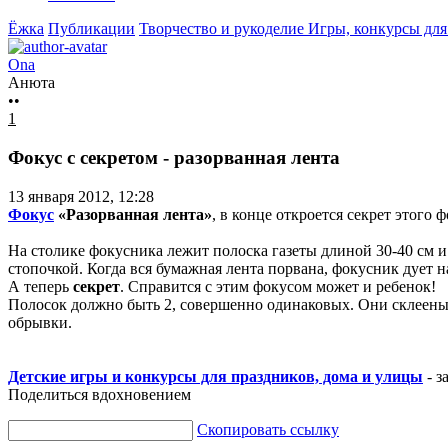
Ёжка
Публикации
Творчество и рукоделие
Игры, конкурсы для
Ona
Анюта
••
1
Фокус с секретом - разорванная лента
13 января 2012, 12:28
Фокус
«Разорванная лента»
, в конце откроется секрет этого ф
На столике фокусника лежит полоска газеты длиной 30-40 см и
стопочкой. Когда вся бумажная лента порвана, фокусник дует н
А теперь
секрет
. Справится с этим фокусом может и ребенок!
Полосок должно быть 2, совершенно одинаковых. Они склеены 
обрывки.
Детские игры и конкурсы для праздников, дома и улицы
- з
Поделиться вдохновением
Скопировать ссылку