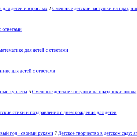
 для детей и взрослых
2
Смешные детские частушки на праздник
с ответами
математике для детей с ответами
тике для детей с ответами
шные куплеты
5
Смешные детские частушки на праздники: школа,
тские стихи и поздравления с днем рождения для детей
овый год - своими руками
7
Детское творчество в детском саду: 