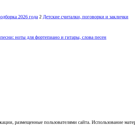
подборка 2026 года
2
Детские считалки, поговорки и заклички
песни: ноты для фортепиано и гитары, слова песен
икации, размещенные пользователями сайта. Использование мате