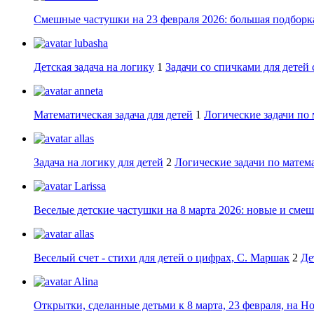
Смешные частушки на 23 февраля 2026: большая подборка
lubasha
Детская задача на логику
1
Задачи со спичками для детей 
anneta
Математическая задача для детей
1
Логические задачи по 
allas
Задача на логику для детей
2
Логические задачи по матема
Larissa
Веселые детские частушки на 8 марта 2026: новые и сме
allas
Веселый счет - стихи для детей о цифрах, С. Маршак
2
Де
Alina
Открытки, сделанные детьми к 8 марта, 23 февраля, на Н