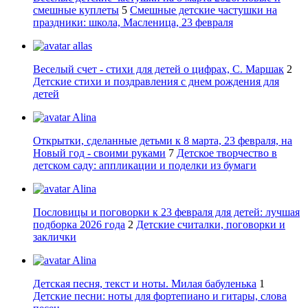
смешные куплеты
5
Смешные детские частушки на
праздники: школа, Масленица, 23 февраля
allas
Веселый счет - стихи для детей о цифрах, С. Маршак
2
Детские стихи и поздравления с днем рождения для
детей
Alina
Открытки, сделанные детьми к 8 марта, 23 февраля, на
Новый год - своими руками
7
Детское творчество в
детском саду: аппликации и поделки из бумаги
Alina
Пословицы и поговорки к 23 февраля для детей: лучшая
подборка 2026 года
2
Детские считалки, поговорки и
заклички
Alina
Детская песня, текст и ноты. Милая бабуленька
1
Детские песни: ноты для фортепиано и гитары, слова