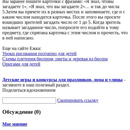
Вы заранее пишите карточки с фразами: «Я знал, чтовы
загадаете 1», «Я знал, что вы загадаете 2»… и так до числа
5.Затем вы прячете их в разных местах и запоминаете, где и с
каким числом находится карточка. После этого вы просите
вошедших зрителей загадать число от 1 до 5. Когда зритель
называет загаданное число, попросите его подойти к тому
предмету, где спрятана карточка с этим числом и прочесть, что
в ней написано.
Еще на сайте Ежка:
Уроки рисования поэтапно для детей
Схемы плетения бисером, цветы и деревья из бисера
Оригами для детей
Детские игры и конкурсы для праздников, дома и улицы
-
загляните в наш полезный раздел.
Поделиться вдохновением
Скопировать ссылку
Обсуждение (0)
Мое мнение