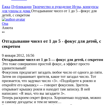
Ёжка
Публикации
Творчество и рукоделие
Игры, конкурсы
для улицы и дома
Отгадывание чисел от 1 до 5 - фокус для
детей, с секретом
Ona
Анюта
••
Отгадывание чисел от 1 до 5 - фокус для детей, с
секретом
9 января 2012, 16:56
Отгадывание чисел от 1 до 5 — фокус для детей, с секретом
Это тоже совершенно простой фокус, а эффект просто
удивительный!
Фокусник предлагает загадать любое число от одного до пяти.
Затем он спрашивает зрителя, какое тот загадал число. Тот
признается, что задумал число «3». «Подойдите к роялю и
откройте его крышку,» — говорит фокусник. Зритель
открывает крышку рояля и находит там записку. В ней
написано: «Я знал, что вы загадаете 3».
Теперь раскроем секрет фокуса. Хорошенько подумав, можно
и самому догадатьс и тем не менее…